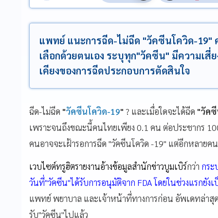
แพทย์ แนะการฉีด-ไม่ฉีด "วัคซีนโควิด-1
เลือกด้วยตนเอง ระบุทุก"วัคซีน" มีความเสี่
เคียงของการฉีดประกอบการตัดสินใจ
ฉีด-ไม่ฉีด
"
วัคซีนโควิด-19
"
? และเมื่อใดจะได้ฉีด
"วัคซ
เพราะจนถึงขณะนี้คนไทยเพียง 0.1 คน ต่อประชากร 100 คน 
คนอาจจะเฝ้ารอการฉีด "วัคซีนโควิด -19" แต่อีกหลายคนก
เวบไซต์ทรูฮิตรายงานอ้างข้อมูลสำนักข่าวบูมเบิร์
กว่า
กระบ
วันที่"วัคซีน"ได้รับการอนุมัติจาก FDA โดยในช่วงแรกยัง
แพทย์ พยาบาล และเจ้าหน้าที่ทางการก่อน อัพเดทล่าสุดว
รับ"วัคซีน"ไปแล้ว