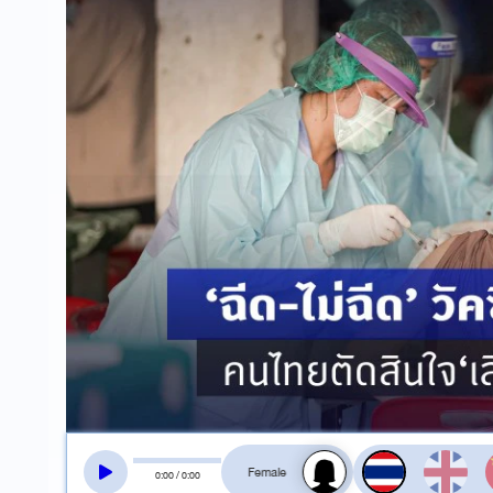
สลับเสียงอ่าน
0
:
00
/
0
:
00