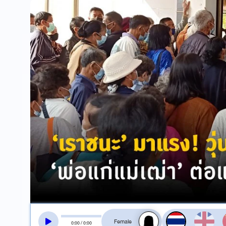
สลับเสียงอ่าน
0
:
00
/
0
:
00