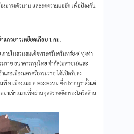
ต้องมารอคิวนาน และลดความแออัด เพื่อป้องกัน
ข้าแถวยาวเหยียดเกือบ 1 กม.
าช ภายในสวนสมเด็จพระศรีนครินทร์84( ทุ่งท่า
ีธรรมราช ธนาคารกรุงไทย จำกัด(มหาชน)และ
ำเภอเมืองนครศรีธรรมราช ได้เปิดรับลง
ที่ อ.เมืองและ อ.พระพรหม ซึ่งปรากฏว่าตั้งแต่
มาเข้าแถวเพื่อผ่านจุดตรวจคัดกรองโควิดด้าน