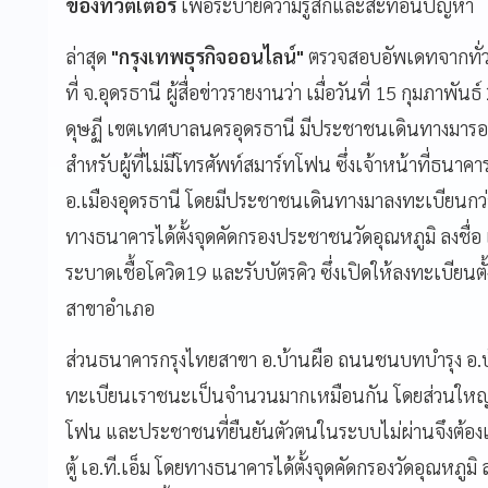
ของทวิตเตอร์
เพื่อระบายความรู้สึกและสะท้อนปัญหา
ล่าสุด
"กรุงเทพธุรกิจออนไลน์"
ตรวจสอบอัพเดทจากทั่ว
ที่ จ.อุดรธานี ผู้สื่อข่าวรายงานว่า เมื่อวันที่ 15 กุมภาพ
ดุษฏี เขตเทศบาลนครอุดรธานี มีประชาชนเดินทางมารอ
สำหรับผู้ที่ไม่มีโทรศัพท์สมาร์ทโฟน ซึ่งเจ้าหน้าที่
อ.เมืองอุดรธานี โดยมีประชาชนเดินทางมาลงทะเบียนกว
ทางธนาคารได้ตั้งจุดคัดกรองประชาชนวัดอุณหภูมิ ลงชื่อ
ระบาดเชื้อโควิด19 และรับบัตรคิว ซึ่งเปิดให้ลงทะเบียนตั้
สาขาอำเภอ
ส่วนธนาคารกรุงไทยสาขา อ.บ้านผือ ถนนชนบทบำรุง อ.บ
ทะเบียนเราชนะเป็นจำนวนมากเหมือนกัน โดยส่วนใหญ่จะเป
โฟน และประชาชนที่ยืนยันตัวตนในระบบไม่ผ่านจึงต้องเ
ตู้ เอ.ที.เอ็ม โดยทางธนาคารได้ตั้งจุดคัดกรองวัดอุณหภู