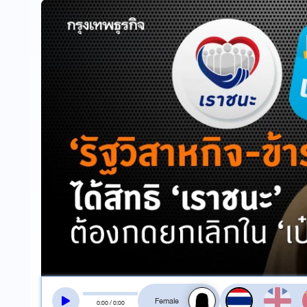
สลับเสียงอ่าน
0
:
00
/
0
:
00