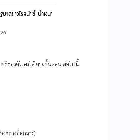
ฐบาล! 'วิโรจน์' ชี้ 'น้ำเงิน'
:36
ิทธิของตัวเองได้ ตามขั้นตอน ต่อไปนี้
ต้องกลางชื่อกลาง)