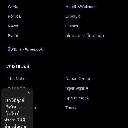
World
Health&Wellness
Politics
Lifestyle
News
Opinion
Event
นโยบายการเป็นส่วนตัว
นิยาย
by KaweBook
พาร์ทเนอร์
The Nation
Nation Group
คม ชัด ลึก
กรุงเทพธุรกิจ
×
Nation
Spring News
เราใช้คุกกี้
เพื่อให้
Thainewsonline
Tnews
เว็บไซต์
ฐานเศรษฐกิจ
ทำงานได้ดี
ขึ้น
เพิ่มเติม