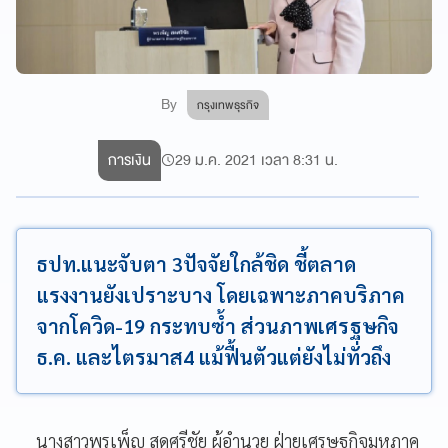
By
กรุงเทพธุรกิจ
การเงิน
29 ม.ค. 2021 เวลา 8:31 น.
ธปท.แนะจับตา 3ปัจจัยใกล้ชิด ชี้ตลาด
แรงงานยังเปราะบาง โดยเฉพาะภาคบริภาค
จากโควิด-19 กระทบซ้ำ ส่วนภาพเศรฐษกิจ
ธ.ค. และไตรมาส4 แม้ฟื้นตัวแต่ยังไม่ทั่วถึง
นางสาวพรเพ็ญ สดศรีชัย ผู้อำนวย ฝ่ายเศรษฐกิจมหภาค