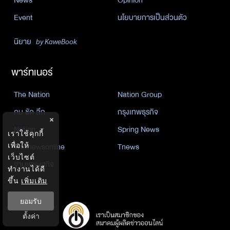
News
Opinion
Event
นโยบายการเป็นส่วนตัว
นิยาย
by KaweBook
พาร์ทเนอร์
The Nation
Nation Group
คม ชัด ลึก
กรุงเทพธุรกิจ
×
Nation
Spring News
เราใช้คุกกี้
เพื่อให้
Thainewsonline
Tnews
เว็บไซต์
ฐานเศรษฐกิจ
ทำงานได้ดี
ขึ้น
เพิ่มเติม
ยอมรับ
ตั้งค่า