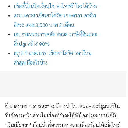
เช็คที่นี่! เปิดเงื่อนไข 'ค่าไฟฟรี' ใครได้บ้าง?
ครม. เคาะ! 'เยียวยาโควิด' เกษตรกร-อาชีพ
อิสระ แจก 3,500 บาท 2 เดือน
เฮ! 'กระทรวงการคลัง' จ่อลด 'ภาษีที่ดินและ
สิ่งปลูกสร้าง' 90%
สรุป! 5 มาตรการ 'เยียวยาโควิด' รอบใหม่
ล่าสุด! มีอะไรบ้าง
ซึ่งมาตรการ
"เราชนะ"
จะมีการนำไปเสนอคณะรัฐมนตรีใน
วันอังคารหน้า ส่วนในเรื่องที่ว่าจะให้พี่น้องประชาชนได้รับ
"เงินเยียวยา"
ก้อนนี้เพื่อบรรเทาความเดือดร้อนได้เมื่อไหร่