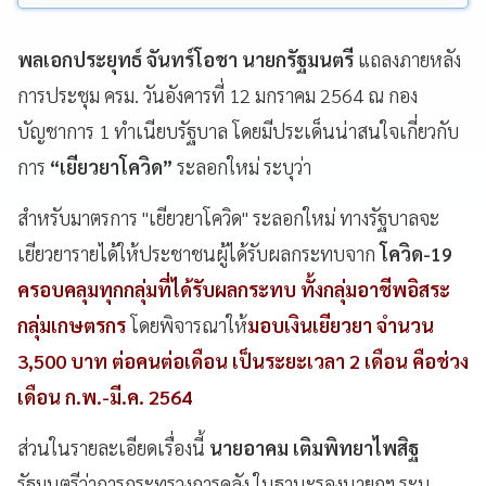
พลเอกประยุทธ์ จันทร์โอชา นายกรัฐมนตรี
แถลงภายหลัง
การประชุม ครม. วันอังคารที่ 12 มกราคม 2564 ณ กอง
บัญชาการ 1 ทำเนียบรัฐบาล โดยมีประเด็นน่าสนใจเกี่ยวกับ
การ
“เยียวยาโควิด”
ระลอกใหม่ ระบุว่า
สำหรับมาตรการ "เยียวยาโควิด" ระลอกใหม่ ทางรัฐบาลจะ
เยียวยารายได้ให้ประชาชนผู้ได้รับผลกระทบจาก
โควิด-19
ครอบคลุมทุกกลุ่มที่ได้รับผลกระทบ ทั้งกลุ่มอาชีพอิสระ
กลุ่มเกษตรกร
โดยพิจารณาให้
มอบเงินเยียวยา จำนวน
3,500 บาท ต่อคนต่อเดือน เป็นระยะเวลา 2 เดือน คือช่วง
เดือน ก.พ.-มี.ค. 2564
ส่วนในรายละเอียดเรื่องนี้
นายอาคม เติมพิทยาไพสิฐ
รัฐมนตรีว่าการกระทรวงการคลัง ในฐานะรองนายกฯ ระบุ