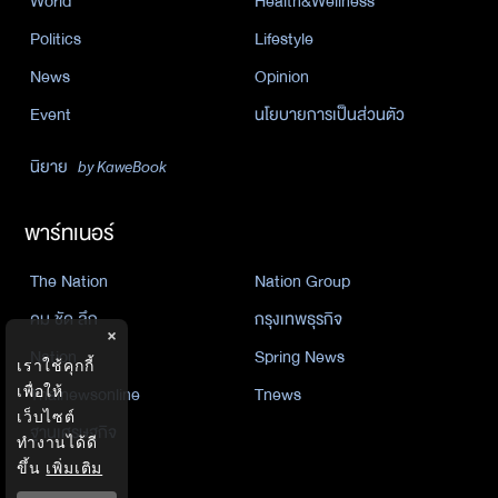
World
Health&Wellness
Politics
Lifestyle
News
Opinion
Event
นโยบายการเป็นส่วนตัว
นิยาย
by KaweBook
พาร์ทเนอร์
The Nation
Nation Group
คม ชัด ลึก
กรุงเทพธุรกิจ
×
Nation
Spring News
เราใช้คุกกี้
เพื่อให้
Thainewsonline
Tnews
เว็บไซต์
ฐานเศรษฐกิจ
ทำงานได้ดี
ขึ้น
เพิ่มเติม