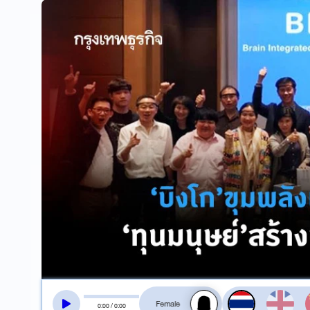
สลับเสียงอ่าน
0
:
00
/
0
:
00