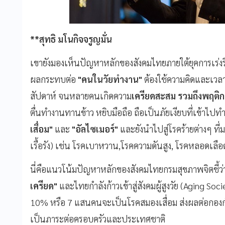
**
สุทธิ มโนกิจจรูญมั่น
เขายังมองเห็นปัญหาหลักของสังคมไทยภายใต้ยุคการเร่งร
ผลกระทบต่อ
"
คนในวัยทำงาน"
ต้องใช้ความคิดและเวลาทั
สัปดาห์ จนหลายคนเกิดความ
เครียดสะสม รวมถึงพฤติก
ตื่นทำงานทานข้าว หยิบมือถือ ถือเป็นภัยเงียบที่เข้า
เสื่อม"
และ
"
อัลไซเมอร์"
และยังนำไปสู่โรคร้ายต่างๆ ที่ม
เรื้อรัง) เช่น โรคเบาหวาน,โรคความดันสูง, โรคหลอดเลื
นี่คือแนวโน้มปัญหาหลักของสังคมไทยกรมสุขภาพจิตชี้ว
เครียด"
และไทยกำลังก้าวเข้าสู่สังคมผู้สูงวัย (Aging Soci
10% หรือ 7 แสนคนจะเป็นโรคสมองเสื่อม ส่งผลต่อกองก
เป็นภาระต่อครอบครัวและประเทศชาติ