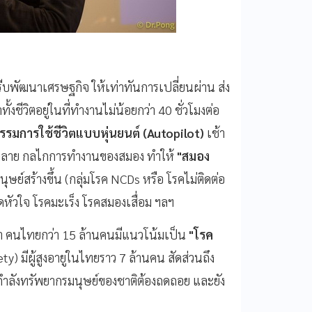
ีบพัฒนาเศรษฐกิจ ให้เท่าทันการเปลี่ยนผ่าน ส่ง
้งชีวิตอยู่ในที่ทำงานไม่น้อยกว่า 40 ชั่วโมงต่อ
รรมการใช้ชีวิตแบบหุ่นยนต์ (
Autopilot)
เช้า
ไปทำลาย กลไกการทำงานของสมอง ทำให้
"
สมอง
นุษย์สร้างขึ้น (กลุ่มโรค NCDs หรือ โรคไม่ติดต่อ
อดหัวใจ โรคมะเร็ง โรคสมองเสื่อม ฯลฯ
่า คนไทยกว่า 15 ล้านคนมีแนวโน้มเป็น
"
โรค
ety) มีผู้สูงอายูในไทยราว 7 ล้านคน สัดส่วนถึง
ำลังทรัพยากรมนุษย์ของชาติต้องถดถอย และยัง