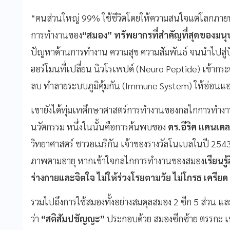
“คนส่วนใหญ่ 99% ใช้ชีวิตโดยให้ความสนใจแต่โลกภา
การทำงานของ
“
สมอง
”
ทรัพยากรที่สำคัญที่สุดของมนุ
ปัญหาด้านการทำงาน ความสุข ความสัมพันธ์ จนนำไปสู่
ฮอร์โมนที่เปลี่ยน นิวโรเพปด์ (Neuro Peptide) เข้ากร
ลบ ทำลายระบบภูมิคุ้มกัน (Immune System) ให้อ่อนแ
เขายังได้ทุ่มเทศึกษาศาสตร์การทำงานของกลไกการทำ
นวัตกรรม หนึ่งในนั้นคือการค้นพบของ
ดร.อีริค แคนเดล
วิทยาศาสตร์ ชาวอเมริกัน เจ้าของรางวัลโนเบลในปี 2543 ระ
ภาพตามอายุ หากเข้าใจกลไกการทำงานของสมอง
เรียนร
ร่างกายและจิตใจ ไม่ให้ร่วงโรยตามวัย ไม่โกรธ เครีย
รวมไปถึงการใช้สมองทั้งอย่างสมดุลสมอง 2 ซีก 5 ส่วน แล
ว่า
“
สติสัมปชัญญะ
”
ประกอบด้วย สมองซีกซ้าย ตรรกะ เห