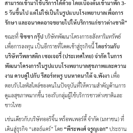
สามารถเข้ามาใช้บริการได้ด้วย โดยเบื้องต้นเข้ามาพัก 3-
5 วันขึ้นไป แต่ไม่ใช่เป็นในรูปแบบโรงพยาบาลเพื่อการ
รักษา และอนาคตอาจขยายไปให้บริการแก่ชาวต่างชาติ”
ขณะที่
ซิซซา กรุ๊ป
บริษัทพัฒนาโครงการอสังหาริมทรัพย์
เพื่อการลงทุน เป็นอีกรายที่โดดเข้าสู่ธุรกิจนี้
โดยร่วมกับ
บริษัทวีพลาสติก เซอเจอรี่ (ประเทศไทย) จำกัด ในการ
พัฒนาโครงการในรูปแบบโรงพยาบาลสุขภาพและความ
งาม ควบคู่ไปกับ รีสอร์ทหรู บนหาดนาใต้ จ.พังงา
เพื่อ
ตอบรับไลฟ์สไตล์ของคนในปัจจุบันที่ให้ความสำคัญด้านการ
ดูแลสุขภาพมากขึ้น รองรับกลุ่มผู้ใช้บริการชาวต่างชาติและ
ชาวไทย
เช่นเดียวกับบริษัทออริจิ้น พร็อพเพอร์ตี้ จำกัด (มหาชน) ที่
เดินสู่ธุรกิจ “เฮลธ์แคร์” โดย
“พีระพงศ์ จรูญเอก”
ประธาน