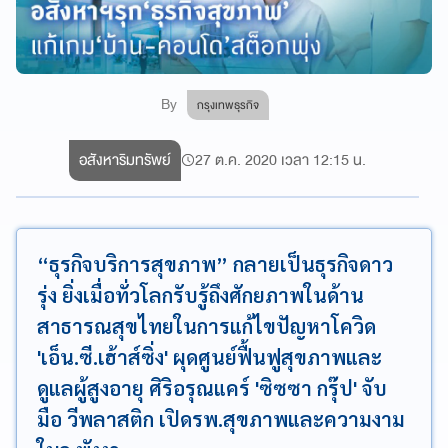
By
กรุงเทพธุรกิจ
อสังหาริมทรัพย์
27 ต.ค. 2020 เวลา 12:15 น.
“ธุรกิจบริการสุขภาพ” กลายเป็นธุรกิจดาว
รุ่ง ยิ่งเมื่อทั่วโลกรับรู้ถึงศักยภาพในด้าน
สาธารณสุขไทยในการแก้ไขปัญหาโควิด
'เอ็น.ซี.เฮ้าส์ซิ่ง' ผุดศูนย์ฟื้นฟูสุขภาพและ
ดูแลผู้สูงอายุ ศิริอรุณแคร์ 'ซิซซา กรุ๊ป' จับ
มือ วีพลาสติก เปิดรพ.สุขภาพและความงาม