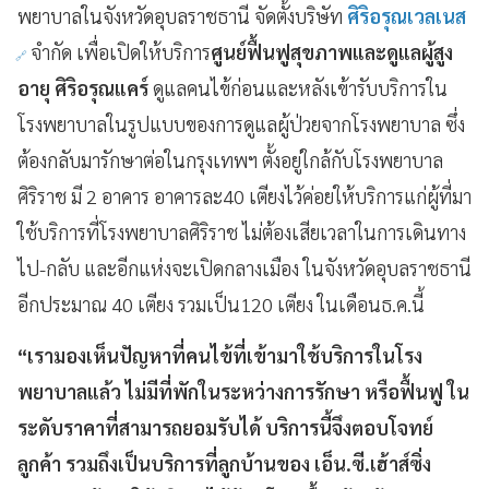
พยาบาลในจังหวัดอุบลราชธานี จัดตั้งบริษัท
ศิริอรุณเวลเนส
จำกัด เพื่อเปิดให้บริการ
ศูนย์ฟื้นฟูสุขภาพและดูแลผู้สูง
อายุ ศิริอรุณแคร์
ดูแลคนไข้ก่อนและหลังเข้ารับบริการใน
โรงพยาบาลในรูปแบบของการดูแลผู้ป่วยจากโรงพยาบาล ซึ่ง
ต้องกลับมารักษาต่อในกรุงเทพฯ ตั้งอยู่ใกล้กับโรงพยาบาล
ศิริราช มี 2 อาคาร อาคารละ40 เตียงไว้ค่อยให้บริการแก่ผู้ที่มา
ใช้บริการที่โรงพยาบาลศิริราช ไม่ต้องเสียเวลาในการเดินทาง
ไป-กลับ และอีกแห่งจะเปิดกลางเมือง ในจังหวัดอุบลราชธานี
อีกประมาณ 40 เตียง รวมเป็น120 เตียง ในเดือนธ.ค.นี้
“เรามองเห็นปัญหาที่คนไข้ที่เข้ามาใช้บริการในโรง
พยาบาลแล้ว ไม่มีที่พักในระหว่างการรักษา หรือฟื้นฟู ใน
ระดับราคาที่สามารถยอมรับได้ บริการนี้จึงตอบโจทย์
ลูกค้า รวมถึงเป็นบริการที่ลูกบ้านของ เอ็น.ซี.เฮ้าส์ซิ่ง