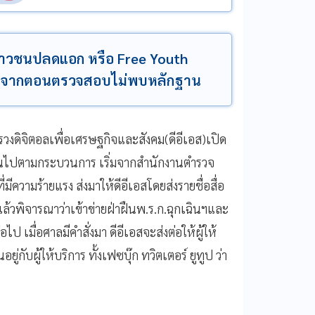
าวชนปลดแอก​ หรือ​ Free Youth ​
 เนื่องจากตอนตรวจสอบไม่พบหลักฐาน
ทรวงดิจิตอลเพื่อเศรษฐกิจและสังคม(ดีอีเอส)​เปิด
เป็นไปตามกระบวนการ​ เริ่มจากสำนักงานตำรวจ
ีความร้ายแรง​ ส่งมาให้ดีอีเอสโดยส่งรายชื่อสื่อ​
ล้วพิจารณา​ว่าเข้าข่ายฝ่าฝืนพ.ร.ก.ฉุกเฉินฯและ
ไป​ เมื่อศาลมีคำสั่งมา​ ดีอีเอสจะส่งต่อให้ผู้ให้
บผู้ให้บริการ​ ทั้งเฟซบุ๊ก​ ทวิตเตอร์​ ยูทูป​ ว่า