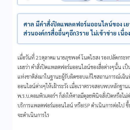
ศาล มีคำสั่งปิดแพลตฟอร์มออนไลน์ของ​ เย
ส่วนองค์กรสื่ออื่นๆอีก3ราย ไม่เข้าข่าย​
เมื่อวันที่ ​21​ตุลาคม​ นายภุชพงค์ ​โนดไธสง​ รองปลัดกระ
เผยว่า​ คำสั่งปิดแพลตฟอร์มออนไลน์​ของสื่อต่างๆนั้น 
แห่งชาติ​ส่งมาในฐานะ​ผู้รับผิดชอบแก้ไขสถานการณ์เฉินที่ม
ออนไลน์ต่างๆให้เฝ้าระวัง​ ​เมื่อเราตรวจสอบพบหลักฐานแ
พ.ร.บ.คอมพิวเตอร์ฯ​ ก็ส่งให้ศาลมีดุลยพินิจสั่งปิดหรือไม่ต่อ
บริการแพลตฟอร์มออนไลน์​ หรือISP ดำเนินการต่อไป​ ขึ้นอยู่กั
จะดำเนินการไร