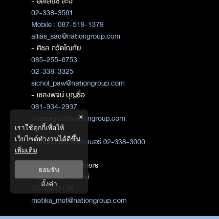
- อัลเลียซ สะอิ
02-338-3561
Mobile : 087-519-1379
allias_sae@nationgroup.com
- ศิชล ภวัตโณทัย
085-255-6753
02-338-3325
sichol_paw@nationgroup.com
- เชลงพจน์ บุญซื่อ
081-934-2937
×
chalengpot@nationgroup.com
เราใช้คุกกี้เพื่อให้
เว็บไซต์ทำงานได้ดีขึ้น
สมัครสมาชิก
ติดต่อเบอร์ 02-338-3000
เพิ่มเติม
ติดต่อ Media Partners
ยอมรับ
- เมธิกา เมธาพิทักษ์
ตั้งค่า
02-338-3198
metika_met@nationgroup.com