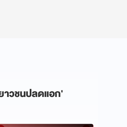
'เยาวชนปลดแอก'