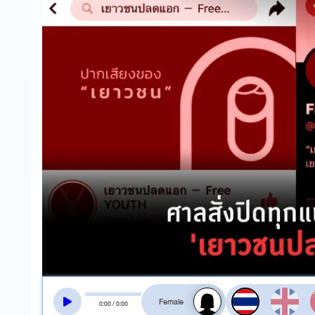
สลับเสียงอ่าน
0
:
00
/
0
:
00