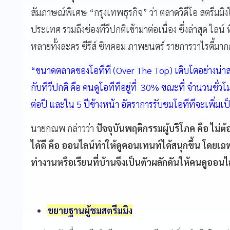
สัมภาษณ์พิเศษ “กรุงเทพธุรกิจ” ว่า ตลาดวิดีโอ สตรีมมิงใ
ประเทศ รวมถึงช่องทีวีปกติเข้ามาต่อเนื่อง ซึ่งล่าสุด ไลน์
หลายทั้งละคร ซีรีส์ ซิทคอม ภาพยนตร์ รายการวาไรตี้มาก
“ขนาดตลาดของโอทีที (Over The Top) เติบโตอย่างน่าส
กับทีวีปกติ คือ คนดูโอทีทีอยู่ที่ 30% ขณะที่ จำนวนชั่วโม
ต่อปี และใน 5 ปีข้างหน้า อัตราการรับชมโอทีทีจะเพิ่ม
นายกณพ กล่าวว่า
ปัจจุบันพฤติกรรมผู้บริโภค คือ ไม่
ได้ดี คือ ออนไลน์ทำให้ดูคอนเทนท์ได้สนุกขึ้น โดย
ทำงานหรือเรียนที่บ้านจึงเป็นตัวผลักดันให้คนดูออนไ
ขยายฐานผู้ชมสตรีมมิง