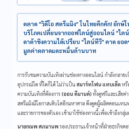
ตลาด "วิดีโอ สตรีมมิง" ในไทยคึกคัก! ยักษ์ให
บริโภคเปลี่ยนจากออฟไลน์สู่ออนไลน์ "ไลน์ทีว
ดาต้าชิงความได้เปรียบ "ไลน์ทีวี" คาด ยอดช
มูลค่าตลาดแตะหมื่นล้านบาท
การรับชมความบันเทิงผ่านช่องทางออนไลน์ กำลังกลายเป
อุปกรณ์ใด ที่ใดก็ได้ ไม่ว่าเป็น
สมาร์ทโฟน แทบเล็ต
หรื
ความบันเทิงที่ต้องการ
(ออน ดีมานด์)
ทั้งดูฟรีและเสียค
สตรีมมิงมีโอกาสเติบโตอีกมหาศาล ดึงดูดผู้ผลิตคอนเทนท์
และรายการของตัวเอง เข้ามาใช้ช่องทางนี้เพื่อเข้าถึงกลุ่ม
นายกณพ ศุภมานพ
รองประธานเจ้าหน้าที่ฝ่ายธุรกิจคอน