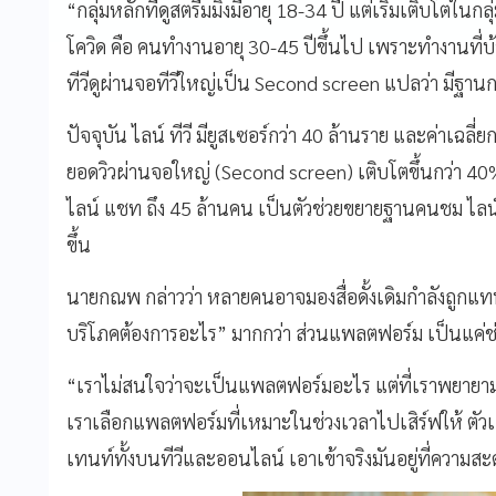
“กลุ่มหลักที่ดูสตรีมมิงมีอายุ 18-34 ปี แต่เริ่มเติบโตในก
โควิด คือ คนทำงานอายุ 30-45 ปีขึ้นไป เพราะทำงานที
ทีวีดูผ่านจอทีวีใหญ่เป็น Second screen แปลว่า มีฐานกลุ
ปัจจุบัน ไลน์ ทีวี มียูสเซอร์กว่า 40 ล้านราย และค่าเฉล
ยอดวิวผ่านจอใหญ่ (Second screen) เติบโตขึ้นกว่า 40%
ไลน์ แชท ถึง 45 ล้านคน เป็นตัวช่วยขยายฐานคนชม ไลน์ ที
ขึ้น
นายกณพ กล่าวว่า หลายคนอาจมองสื่อดั้งเดิมกำลังถูกแทนที
บริโภคต้องการอะไร” มากกว่า ส่วนแพลตฟอร์ม เป็นแค่ช่
“เราไม่สนใจว่าจะเป็นแพลตฟอร์มอะไร แต่ที่เราพยาย
เราเลือกแพลตฟอร์มที่เหมาะในช่วงเวลาไปเสิร์ฟให้ ตัว
เทนท์ทั้งบนทีวีและออนไลน์ เอาเข้าจริงมันอยู่ที่ความส