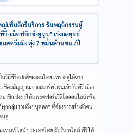
ญ่เพิ่มดีกรีบริการ รับพฤติกรรมผู้
ี-เน็ตฟลิกซ์-ยูทูบ" เร่งกลยุทธ์
มสตรีมมิงพุ่ง 7 หมื่นล้านชม./ปี
็นวิถีชีวิตปกติของคนไทย เพราะดูได้จาก
อเชื่อมสัญญาณจากสมาร์ทโฟนเข้ากับทีวี เลือก
่าสมาชิก ส่งผลให้แพลตฟอร์มวิดีโอออนไลน์หรือ
ทุกกลุ่ม รวมถึง
“บุคคล”
ที่ต้องการสร้างตัวตน
คนดู
เทนท์ ไลน์ ประเทศไทย ผู้บริหารไลน์ ทีวี ให้