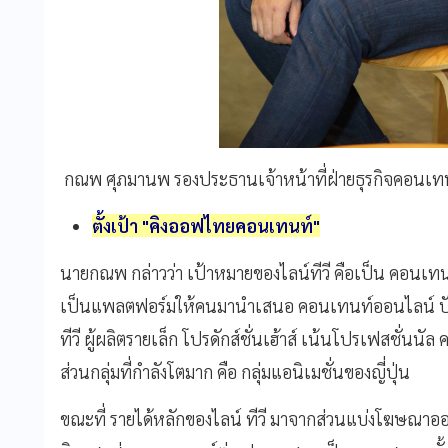
กณพ ศุภมานพ รองประธานเจ้าหน้าที่ฝ่ายธุรกิจคอนเทนท
ตั้งเป้า "คิงออฟไทยคอนเทนท์"
นายกณพ กล่าวว่า เป้าหมายของไลน์ทีวี คือเป็น คอนเทนท์
เป็นแพลตฟอร์มให้คนมานำเสนอ คอนเทนท์ออนไลน์ ปัจจุบั
ทีวี ผู้ผลิตรายเล็ก โปรดักส์ชั่นเฮ้าส์ เน้นโปรเฟสชั่นน
ส่วนกลุ่มที่กำลังโตมาก คือ กลุ่มแอนิเมชั่นของญี่ปุ่น
ขณะที่ รายได้หลักของไลน์ ทีวี มาจากส่วนแบ่งโฆษณาออ