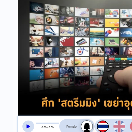
สลับเสียงอ่าน
0
:
00
/
0
:
00