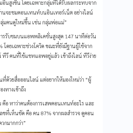
ลุ่มอื่นสูงขึ้น โดยเฉพาะกลุ่มที่ได้รับผลกระทบจาก
่บ้านจะชมคอนเทนท์บนอินเทอร์เน็ต อย่างไลน์
่มคนดูใหม่ขึ้น เช่น กลุ่มพ่อแม่”
ี่ยการรับชมบนแอพพลิเคชั่นสูงสุด 147 นาทีต่อวัน
 โดยเฉพาะช่วงโควิด ขณะที่ยังมีฐานผู้ใช้จาก
วี คนที่ใช้แชทแอพอยู่แล้ว เข้าถึงไลน์ ทีวีง่าย
่ด้วยสื่อออนไลน์ แต่อยากให้มองใหม่ว่า “ผู้
องทางเข้าถึง
าม คือ หาว่าคนต้องการเสพคอนเทนท์อะไร และ
เลขที่เห็นชัด คือ คน 87% จากผลสำรวจ ดูคอน
ะดวกมากกว่า”