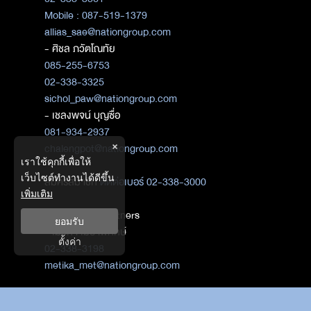
Mobile : 087-519-1379
allias_sae@nationgroup.com
- ศิชล ภวัตโณทัย
085-255-6753
02-338-3325
sichol_paw@nationgroup.com
- เชลงพจน์ บุญซื่อ
081-934-2937
×
chalengpot@nationgroup.com
เราใช้คุกกี้เพื่อให้
เว็บไซต์ทำงานได้ดีขึ้น
สมัครสมาชิก
ติดต่อเบอร์ 02-338-3000
เพิ่มเติม
ติดต่อ Media Partners
ยอมรับ
- เมธิกา เมธาพิทักษ์
ตั้งค่า
02-338-3198
metika_met@nationgroup.com