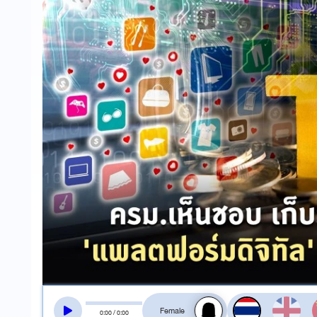
สลับเสียงอ่าน
0
:
00
/
0
:
00