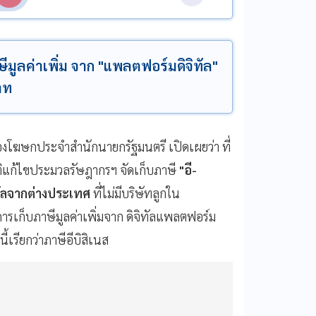
มูลค่าเพิ่ม จาก "แพลตฟอร์มดิจิทัล"
าท
 รองโฆษกประจำสำนักนายกรัฐมนตรี เปิดเผยว่า ที่
ติแก้ไขประมวลรัษฎากรฯ จัดเก็บภาษี
"อี-
ัลจากต่างประเทศ
ที่ไม่มีบริษัทลูกใน
ารเก็บภาษีมูลค่าเพิ่มจาก ดิจิทัลแพลตฟอร์ม
เรียกว่าภาษีอีบิสิเนส