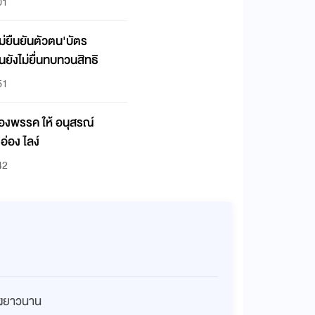
01
ม่ยืนยันตัวตน'บัตร
นยังไม่ยื่นทบทวนสิทธิ
51
ของพรรค ให้ อนุสรณ์
อ่อง ไลง์
42
่างยาวนาน