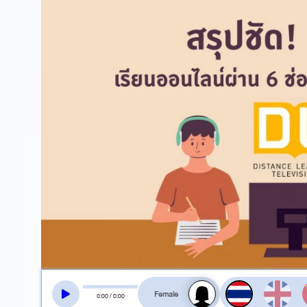
สลับเสียงอ่าน
0
:
00
/
0
:
00