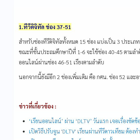
1.
ทีวีดิจิทัล
ช่อง
37-51
สำหรับช่องทีวีดิจิทัลทั้งหมด
15
ช่อง
แบ่งเป็น
3
ประเภท
ขณะที่ชั้นประถมศึกษาปีที่
1-6
จะใช้ช่อง
40-45
ตามลำด
ออนไลน์ผ่านช่อง
46-51
เรียงตามลำดับ
นอกจากนี้ยังมีอีก
2
ช่องเพิ่มเติม
คือ
กศน
.
ช่อง
52
และอา
ข่าวที่เกี่ยวข้อง :
‘เรียนออนไลน์’ ผ่าน ‘DLTV’ วันแรก เจอเรื่องขัดข้
เปิดวิธีปรับจูน 'DLTV' เรียนผ่านทีวีดาวเทียม ต้องทำ