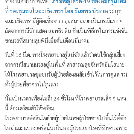
รายงานจาก บีบีซีไทย :
ภารกิจสู้โควิด-19 ของหมอรุ่นใหม่
ที่ รพ.ชุมชนในฉะเชิงเทรา โดย ธันยพร บัวทอง
ระบุว่า
จ.ฉะเชิงเทรามีผู้ติดเชื้อจากกลุ่มสนามมวยเป็นกรณีแรก ๆ
ถัดจากกรณีนักแสดง แมทธิว ดีน ซึ่งเป็นพิธีกรในการแข่งขัน
ชกมวยที่สนามลุมพินีเมื่อต้นเดือนมีนาคม
วันที่ 16 มี.ค. ทางโรงพยาบาลรู้แน่ชัดแล้วว่าคนไข้กลุ่มเสี่ยง
จากกรณีสนามมวยอยู่ในพื้นที่ สาธารณสุขจังหวัดมีนโยบาย
ให้โรงพยาบาลชุมชนรับผู้ป่วยต้องสงสัยเข้าไว้ในการดูแล รวม
ทั้งผู้ป่วยที่อาการไม่รุนแรง
นั่นเป็นเวลาเพียงไม่ถึง 24 ชั่วโมง ที่โรงพยาบาลเล็ก ๆ แห่ง
นี้ ต้องเตรียมตัวให้พร้อม
โรงพยาบาลตัดสินใจย้ายผู้ป่วยในหอผู้ป่วยชายไปขึ้นไว้ที่ตึก
ใหม่ และแปลงวอร์ดนั้นเป็นหอผู้ป่วยแยกโรคที่รักษาเฉพาะ