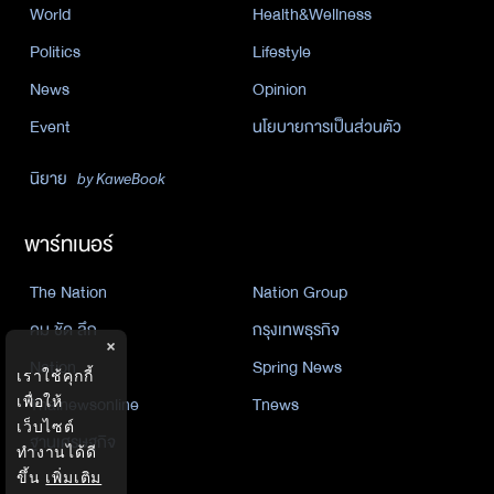
World
Health&Wellness
Politics
Lifestyle
News
Opinion
Event
นโยบายการเป็นส่วนตัว
นิยาย
by KaweBook
พาร์ทเนอร์
The Nation
Nation Group
คม ชัด ลึก
กรุงเทพธุรกิจ
×
Nation
Spring News
เราใช้คุกกี้
Thainewsonline
Tnews
เพื่อให้
เว็บไซต์
ฐานเศรษฐกิจ
ทำงานได้ดี
ขึ้น
เพิ่มเติม