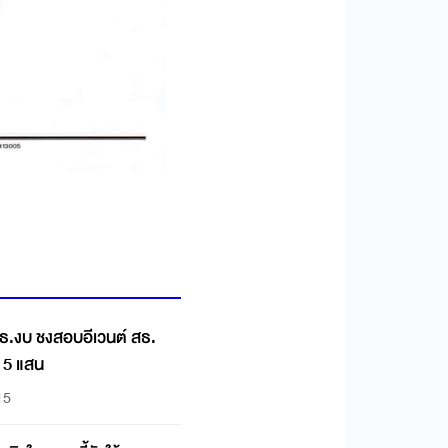
มธ.งบ ชงสอบอีเวนต์ สธ.
 5 แสน
15