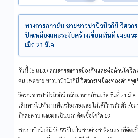
ทางการลาวยัน ชายชาวปาปัวนิวกินี วิศวกร
ปิดเหมืองและระงับสร้างเขื่อนทันที เผยแวะ
เมื่อ 21 มี.ค.
วันนี้
(5
เม
.
ย
.)
คณะกรรมการป้องกันและต่อต้านโควิด
คน
เพศชาย
ชาวปาปัวนิวกินี
วิศวกรเหมืองทองคำ
“
พูเ
วิศวกรชาวปาปัวนิวกินี
กลับมาจากบ้านเกิด
วันที่
21
มี
.
ค
.
เดินทางไปทำงานที่เหมืองทองเลย
ไม่ได้มีการกักตัว
ต่อม
มิดตะพาบ
และผลเป็นบวก
ติดเชื้อโควิด
19
ชาวปาปัวนิวกินี
วัย
55
ปี
เป็นชาวต่างชาติคนแรกที่ติดเช