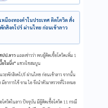
เหมืองทองคำในประเทศ ติดโควิด สั่ง
พักสิงคโปร์ ผ่านไทย ก่อนเข้าลาว
สปป
.
ลาว
แถลงข่าวว่า
พบผู้ติดเชื้อโควิดเพิ่ม
1
บี้ยไมนิ่ง
”
แขวงไชสมบูน
แวะพักสิงคโปร์
ผ่านไทย
ก่อนเข้าลาว
จากนั้น
า
มีอาการไข้
จาม
ไอ
จึงนำตัวมาตรวจที่โรงหมอ
ื้อโควิดในลาว
ปัจจุบัน
มีผู้ติดเชื้อโควิด
11
กรณี