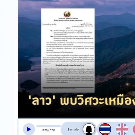
สลับเสียงอ่าน
0
:
00
/
0
:
00