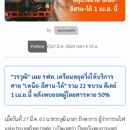
By
กรุงเทพธุรกิจ
Politics
27 มี.ค. 2020 เวลา 4:15 น.
"วรวุฒิ" เผย รฟท. เตรียมหยุดวิ่งให้บริการ
สาย "เหนือ-อีสาน-ใต้" รวม 22 ขบวน ดีเดย์
1 เม.ย.นี้ หลังพบยอดผู้โดยสารหาย 50%
เมื่อวันที่ 27 มี.ค. 63 นายวรวุฒิ มาลา รักษาการ ผู้ว่าการรถไฟ
แห่งประเทศไทย (รฟท.) เปิดเผยว่า ปัจจุบันพบการแพร่