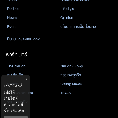
Politics
Lifestyle
News
Opinion
Event
นโยบายการเป็นส่วนตัว
นิยาย
by KaweBook
พาร์ทเนอร์
The Nation
Nation Group
คม ชัด ลึก
กรุงเทพธุรกิจ
×
Nation
Spring News
เราใช้คุกกี้
เพื่อให้
Thainewsonline
Tnews
เว็บไซต์
ฐานเศรษฐกิจ
ทำงานได้ดี
ขึ้น
เพิ่มเติม