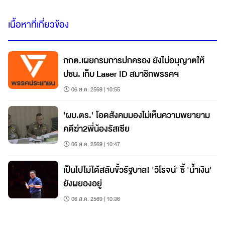
เนื้อหาที่เกี่ยวข้อง
กกต.เผยกรมการปกครอง ยังไม่อนุญาตให้
ปชน. เก็บ Laser ID สมาชิกพรรคฯ
06 ส.ค. 2569 | 10:55
'ผบ.ตร.' โอดสังคมมองไม่เห็นความพยายาม
คดีฆ่า2พี่น้องรัสเซีย
06 ส.ค. 2569 | 10:47
เป็นไปไม่ได้สลับขั้วรัฐบาล! 'วิโรจน์' ชี้ 'น้ำเงิน'
ยังผยองอยู่
06 ส.ค. 2569 | 10:36