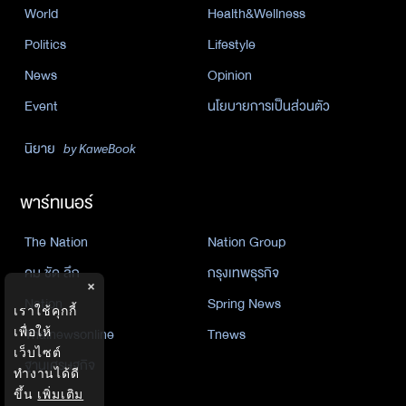
World
Health&Wellness
Politics
Lifestyle
News
Opinion
Event
นโยบายการเป็นส่วนตัว
นิยาย
by KaweBook
พาร์ทเนอร์
The Nation
Nation Group
คม ชัด ลึก
กรุงเทพธุรกิจ
×
Nation
Spring News
เราใช้คุกกี้
Thainewsonline
Tnews
เพื่อให้
เว็บไซต์
ฐานเศรษฐกิจ
ทำงานได้ดี
ขึ้น
เพิ่มเติม