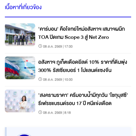
เนื้อหาที่เกี่ยวข้อง
'คาร์บอน' คือโจทย์ใหม่อสังหาฯ เสนาฯผนึก
TOA ปิดเกม Scope 3 สู่ Net Zero
08 ส.ค. 2569 | 17:00
อสังหาฯ ภูเก็ตเดือดยีลด์ 10% ราคาที่ดินพุ่ง
300% รัสเซียเบอร์ 1 โปแลนด์แซงจีน
08 ส.ค. 2569 | 10:00
'สงครามราคา' ครีมอาบน้ำมีทุกวัน 'โชกุบุสซึ'
รีเฟรชแบรนด์รอบ 17 ปี หนีแข่งเดือด
08 ส.ค. 2569 | 8:18