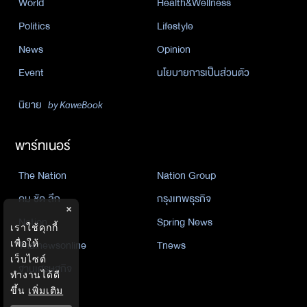
World
Health&Wellness
Politics
Lifestyle
News
Opinion
Event
นโยบายการเป็นส่วนตัว
นิยาย
by KaweBook
พาร์ทเนอร์
The Nation
Nation Group
คม ชัด ลึก
กรุงเทพธุรกิจ
×
Nation
Spring News
เราใช้คุกกี้
Thainewsonline
Tnews
เพื่อให้
เว็บไซต์
ฐานเศรษฐกิจ
ทำงานได้ดี
ขึ้น
เพิ่มเติม