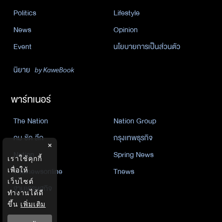
Politics
Lifestyle
News
Opinion
Event
นโยบายการเป็นส่วนตัว
นิยาย
by KaweBook
พาร์ทเนอร์
The Nation
Nation Group
คม ชัด ลึก
กรุงเทพธุรกิจ
×
Nation
Spring News
เราใช้คุกกี้
เพื่อให้
Thainewsonline
Tnews
เว็บไซต์
ฐานเศรษฐกิจ
ทำงานได้ดี
ขึ้น
เพิ่มเติม