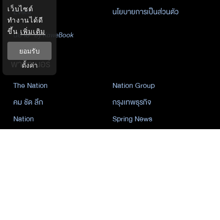
เว็บไซต์
Event
นโยบายการเป็นส่วนตัว
ทำงานได้ดี
ขึ้น
เพิ่มเติม
นิยาย
by KaweBook
ยอมรับ
พาร์ทเนอร์
ตั้งค่า
The Nation
Nation Group
คม ชัด ลึก
กรุงเทพธุรกิจ
Nation
Spring News
Thainewsonline
Tnews
ฐานเศรษฐกิจ