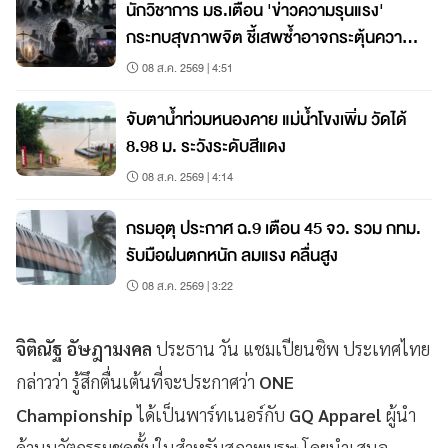
นักวิชาการ มธ.เตือน 'ข่าวความรุนแรง'
กระทบสุขภาพจิต ชี้เสพซ้ำอาจกระตุ้นความ
กลัว–วิตกกังวล แนะรัฐ-สื่อร่วมสร้างพื้นที่
08 ส.ค. 2569 | 4:51
ปลอดภัย
จับตาน้ำท่วมหนองคาย แม่น้ำโขงเพิ่ม วัดได้
8.98 ม. ระวังระดับสีแดง
08 ส.ค. 2569 | 4:14
กรมอุตุ ประกาศ ฉ.9 เตือน 45 จว. รวม กทม.
รับมือฝนตกหนัก ลมแรง คลื่นสูง
08 ส.ค. 2569 | 3:22
จิติณัฐ อัษฎามงคล
ประธาน วัน แชมเปียนชิพ ประเทศไทย
กล่าวว่า รู้สึกตื่นเต้นที่จะประกาศว่า
ONE
Championship
ได้เป็นพาร์ทเนอร์กับ
GQ Apparel
ผู้นำ
ด้านนวัตกรรมชุดชั้นในสำหรับสุภาพบุรุษ โดยนำเสนอ