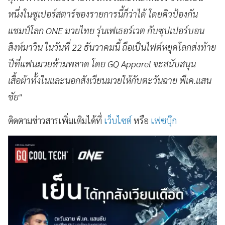
หนึ่งในซูเปอร์สตาร์ของรายการนี้ก็ว่าได้ โดยคิวป้องกัน
แชมป์โลก ONE มวยไทย รุ่นเฟเธอร์เวต กับซุปเปอร์บอน
สิงห์มาวิน ในวันที่ 22 ธันวาคมนี้ ถือเป็นไฟต์หยุดโลกส่งท้าย
ปีที่แฟนมวยห้ามพลาด โดย GQ Apparel จะสนับสนุน
เสื้อผ้าทั้งในและนอกสังเวียนมวยให้กับตะวันฉาย พีเค.แสน
ชัย"
ติดตามข่าวสารเพิ่มเติมได้ที่
เว็บไซต์
หรือ
เฟซบุ๊ก