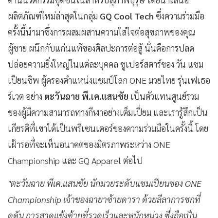
ผลิตภัณฑ์ใหม่ล่าสุดในกลุ่ม
GQ Cool Tech
ซึ่งความร่วมมือ
ครั้งนี้นำมาซึ่งการผสมผสานความใส่ใจต่อสุขภาพของคุณ
ผู้ชาย ผนึกกับแก่นแท้ของศิลปะการต่อสู้ นั่นคือการปลด
ปล่อยความยิ่งใหญ่ในแต่ละบุคคล ซูเปอร์สตาร์ของ วัน แชม
เปียนชิพ ผู้ครองตำแหน่งแชมป์โลก ONE มวยไทย รุ่นเฟเธอ
ร์เวต อย่าง
ตะวันฉาย พี.เค.แสนชัย
เป็นตัวแทนศูนย์รวม
ของผู้มีความสามารถทางกีฬาอย่างเต็มเปี่ยม และเรารู้สึกเป็น
เกียรติที่เขาได้เป็นพรีเซนเตอร์ของความร่วมมือในครั้งนี้ โดย
เฝ้ารอที่จะเห็นอนาคตของมิตรภาพระหว่าง ONE
Championship และ GQ Apparel ต่อไป
"ตะวันฉาย พีเค.แสนชัย นักมวยระดับแชมเปียนของ ONE
Championship เจ้าของฉายาซ้ายดารา ด้วยลีลาการชกที่
ดุดัน การสาดแข้งซ้ายที่รวดเร็วและหนักหน่วง ซึ่งถือเป็น