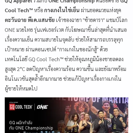
GQ Apparel
ร่วมกับ
ONE Championship
ดันยอดขาย
GQ
Cool Tech™
หรือ
กางเกงในไข่เย็น
ผ่านยอดมวยแห่งยุค
ตะวันฉาย พีเค.แสนชัย
เจ้าของฉายา "ซ้ายดารา" แชมป์โลก
ONE มวยไทย รุ่นเฟเธอร์เวต กับโฆษณาชิ้นล่าสุดที่นำเสนอ
เรื่องความเย็น ความสบายในจุดลับ ช่วยให้สามารถบรรลุทุก
เป้าหมาย ผ่านคอนเซปต์ "กางเกงในของนักสู้" ด้วย
เทคโนโลยี GQ Cool Tech™ ช่วยให้อุณหภูมิน้องชายลดลง
สูงสุด 2°C ลดปัญหาเรื่องความร้อน ความชื้น และยังมาพร้อม
อินโนเวชันสุดล้ำอีกมากมาย ช่วยแก้ปัญหาเรื่องกางเกงใน
ผู้ชายให้หมดไป