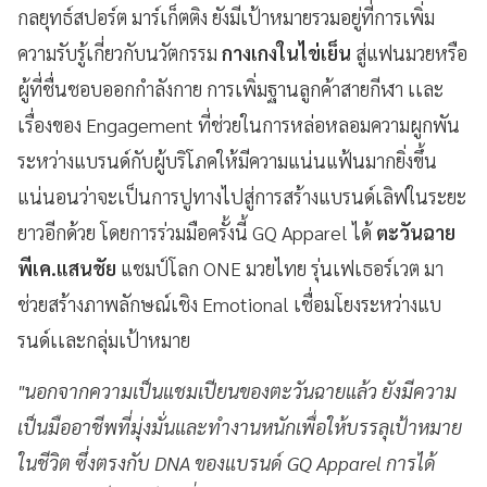
กลยุทธ์สปอร์ต มาร์เก็ตติง ยังมีเป้าหมายรวมอยู่ที่การเพิ่ม
ความรับรู้เกี่ยวกับนวัตกรรม
กางเกงในไข่เย็น
สู่แฟนมวยหรือ
ผู้ที่ชื่นชอบออกกำลังกาย การเพิ่มฐานลูกค้าสายกีฬา เเละ
เรื่องของ Engagement ที่ช่วยในการหล่อหลอมความผูกพัน
ระหว่างแบรนด์กับผู้บริโภคให้มีความแน่นแฟ้นมากยิ่งขึ้น
แน่นอนว่าจะเป็นการปูทางไปสู่การสร้างแบรนด์เลิฟในระยะ
ยาวอีกด้วย โดยการร่วมมือครั้งนี้ GQ Apparel ได้
ตะวันฉาย
พีเค.แสนชัย
แชมป์โลก ONE มวยไทย รุ่นเฟเธอร์เวต มา
ช่วยสร้างภาพลักษณ์เชิง Emotional เชื่อมโยงระหว่างแบ
รนด์เเละกลุ่มเป้าหมาย
"นอกจากความเป็นแชมเปียนของตะวันฉายแล้ว ยังมีความ
เป็นมืออาชีพที่มุ่งมั่นและทำงานหนักเพื่อให้บรรลุเป้าหมาย
ในชีวิต ซึ่งตรงกับ DNA ของแบรนด์ GQ Apparel การได้