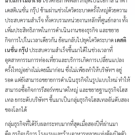
มร.แกรี่ เมอร์เรย์
โชว์ศักยภาพพลิกวิกฤติเป็นโอกาส นำพา
เดสติเนชั่น กรุ๊ป ข้ามผ่านช่วงโควิดระบาดครั้งใหญ่ด้วยความ
ประสบความสำเร็จ ทั้งควบรวมหน่วยงานหลักที่ศูนย์กลาง ทั้ง
เพิ่มประสิทธิภาพในการดำเนินงานของธุรกิจ และขยาย
กิจการไปในเวลาเดียวกัน ย้อนกลับไปยุคโควิดระบาด
เดสติ
เนชั่น กรุ๊ป
ประสบความสำเร็จขึ้นมาได้ในช่วงเวลาที่
อุตสาหกรรมการท่องเที่ยวและบริการเกิดการเปลี่ยนแปลง
ครั้งใหญ่อย่างไม่เคยมีมาก่อน ซึ่งไม่เพียงทำให้บริษัทฯ อยู่
รอด แต่ยังสามารถขยายการดำเนินธุรกิจในรูปแบบใหม่ ทำให้
สามารถซื้อกิจการรีสอร์ทขนาดใหญ่ และขยายฐานธุรกิจโฮส
เทล ยกระดับบริษัทฯ ขึ้นมาเป็นกลุ่มธุรกิจโฮสเทลอันดับสอง
ของโลกได้
กลุ่มธุรกิจที่ได้รับผลกระทบมากที่สุดเมื่อสองปีที่ผ่านมา
คือ ธุรกิจบริการ โรงแรมและร้านอาหารหลายแห่งต้องปิดตัว