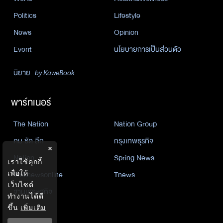
Politics
Lifestyle
News
Opinion
Event
นโยบายการเป็นส่วนตัว
นิยาย
by KaweBook
พาร์ทเนอร์
The Nation
Nation Group
คม ชัด ลึก
กรุงเทพธุรกิจ
×
Nation
Spring News
เราใช้คุกกี้
Thainewsonline
Tnews
เพื่อให้
เว็บไซต์
ฐานเศรษฐกิจ
ทำงานได้ดี
ขึ้น
เพิ่มเติม