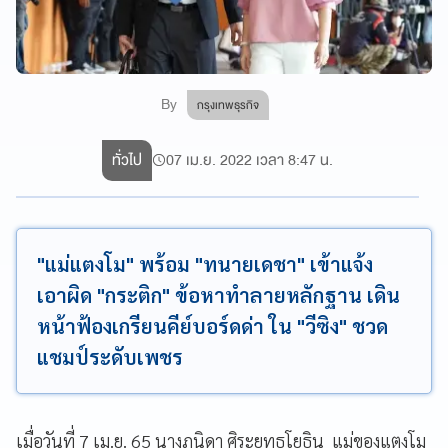
By
กรุงเทพธุรกิจ
ทั่วไป
07 เม.ย. 2022 เวลา 8:47 น.
"แม่แตงโม" พร้อม "ทนายเดชา" เข้าแจ้ง
เอาผิด "กระติก" ข้อหาทำลายหลักฐาน เดิน
หน้าฟ้องเกรียนคีย์บอร์ดด่า ใน "วีซิง" ชวด
แชมป์ระดับเพชร
เมื่อวันที่ 7 เม.ย. 65 นางภนิดา ศิระยุทธโยธิน แม่ของแตงโม