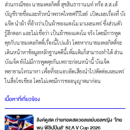
ส่วนกรณีของ นายมงคลกิตติ์ สุขสินธารานนท์ หรือ ส.ส.เต้
บัญชีรายชื่อและหัวหน้าพรรคไทยศรีวิไลย์ เปิดเผยเรื่องที่ บัง
แจ๊ค นำผ้า ที่อ้างว่าเป็นผ้าของแตงโม มาเผยแพร่ ซึ่งส่วนตัว
รู้สึกตลก และไม่เชื่อว่า เป็นผ้าของแตงโม จริง โดยมีการพูด
คุยกับนายมงคลกิตติ์เรื่องนี้ไปแล้ว โดยหากนายมงคลกิตติ์จะ
เดินหน้าหาข้อมูลหลักฐานคดีนี้เพิ่มเติมก็สามารถทำได้ ส่วน
บังแจ็ค ยังไม่มีการพูดคุยกันเพราะก่อนหน้านี้ บังแจ็ค
พยายามโทรมาหา เพื่อที่จะแอบอัดเสียงนำไปตัดต่อเผยแพร่
ในสื่อโซเชียล โดยไม่เคยมีการขออนุญาตมาก่อน
เนื้อหาที่เกี่ยวข้อง
ลิงค์ดูสด ถ่ายทอดสดวอลเลย์บอลหญิง 'ไทย
พบ ฟิลิปปินส์' SEA V Cup 2026