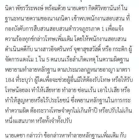
นิดา พัชรวีระพงษ์ พร้อมด้วย นายเดชา กิตติวิทยานันท์ ใน
ฐานะทนายความของนางภนิดา เข้าพบพนักงานสอบสวน ที่
กองบังคับการสืบสวนสอบสวนตำรวจภูธรภาค 1 เพื่อแจ้ง
ความร้องทุกข์กล่าวโทษเพิ่มเติม โดยให้พนักงานสอบสวน
ดำเนินคดีกับ นางสาวอิจศรินทร์ จุฑาสุขสวัสดิ์ หรือ กระติก ผู้
จัดการแตงโม 1 ใน 5 คนบนเรือลำเกิดเหตุ ในความผิดฐาน
พยายามทำลายหลักฐาน ตามประมวลกฏหมายอาญา มาตรา
184 ที่ระบุว่า ผู้ใดเพื่อจะช่วยผู้อื่นมิให้ต้องรับโทษ หรือให้รับ
โทษน้อยลง ทำให้เสียหาย ทำลาย ซ่อนเร้น เอาไปเสีย หรือ
ทำให้สูญหายหรือไร้ประโยชน์ ซึ่งพยานหลักฐานในการกระ
ทำความผิด ต้องระวางโทษจำคุกไม่เกินห้าปี หรือปรับไม่เกิน
หนึ่งแสนบาท หรือทั้งจำทั้งปรับ
นายเดชา กล่าวว่า ข้อกล่าวหาทำลายหลักฐานเพิ่มเติม กับ