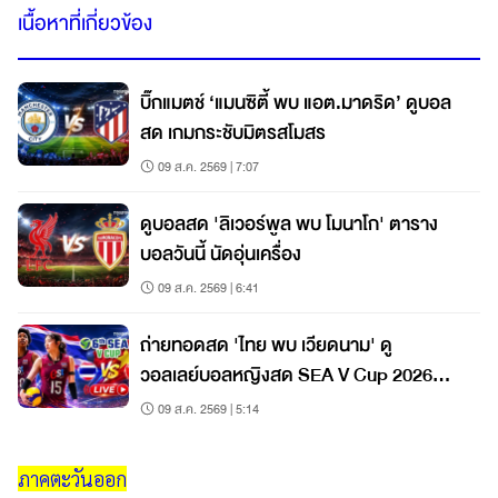
เนื้อหาที่เกี่ยวข้อง
บิ๊กแมตช์ ‘แมนซิตี้ พบ แอต.มาดริด’ ดูบอล
สด เกมกระชับมิตรสโมสร
09 ส.ค. 2569 | 7:07
ดูบอลสด 'ลิเวอร์พูล พบ โมนาโก' ตาราง
บอลวันนี้ นัดอุ่นเครื่อง
09 ส.ค. 2569 | 6:41
ถ่ายทอดสด 'ไทย พบ เวียดนาม' ดู
วอลเลย์บอลหญิงสด SEA V Cup 2026
สนาม 2
09 ส.ค. 2569 | 5:14
ภาคตะวันออก