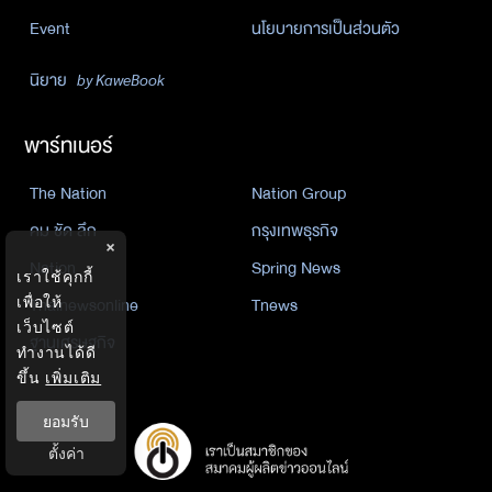
Event
นโยบายการเป็นส่วนตัว
นิยาย
by KaweBook
พาร์ทเนอร์
The Nation
Nation Group
คม ชัด ลึก
กรุงเทพธุรกิจ
×
Nation
Spring News
เราใช้คุกกี้
เพื่อให้
Thainewsonline
Tnews
เว็บไซต์
ฐานเศรษฐกิจ
ทำงานได้ดี
ขึ้น
เพิ่มเติม
ยอมรับ
ตั้งค่า