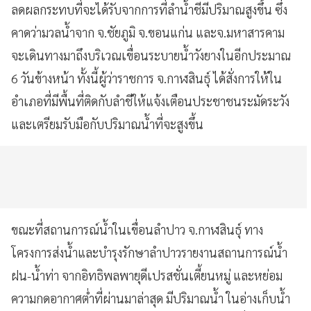
ลดผลกระทบที่จะได้รับจากการที่ลำน้ำชีมีปริมาณสูงขึ้น ซึ่ง
คาดว่ามวลน้ำจาก จ.ชัยภูมิ จ.ขอนแก่น และจ.มหาสารคาม
จะเดินทางมาถึงบริเวณเขื่อนระบายน้ำวังยางในอีกประมาณ
6 วันข้างหน้า ทั้งนี้ผู้ว่าราชการ จ.กาฬสินธุ์ ได้สั่งการให้ใน
อำเภอที่มีพื้นที่ติดกับลำชีให้แจ้งเตือนประชาชนระมัดระวัง
และเตรียมรับมือกับปริมาณน้ำที่จะสูงขึ้น
ขณะที่สถานการณ์น้ำในเขื่อนลำปาว จ.กาฬสินธุ์ ทาง
โครงการส่งน้ำและบำรุงรักษาลำปาวรายงานสถานการณ์น้ำ
ฝน-น้ำท่า จากอิทธิพลพายุดีเปรสชั่นเตี้ยนหมู่ และหย่อม
ความกดอากาศต่ำที่ผ่านมาล่าสุด มีปริมาณน้ำ ในอ่างเก็บน้ำ