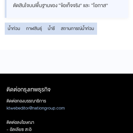
ตัดสินใจบนพื้นฐานของ “ข้อเท็จจริง” และ “โอกาส”
น้ำท่วม
กาฬสินธุ์
น้ำชี
สถานการณ์น้ำท่วม
ติดต่อกรุงเทพธุรกิจ
ติดต่อกองบรรณาธิการ
ktwebeditor@nationgroup.com
ติดต่อลงโฆษณา
- อัลเลียซ สะอิ