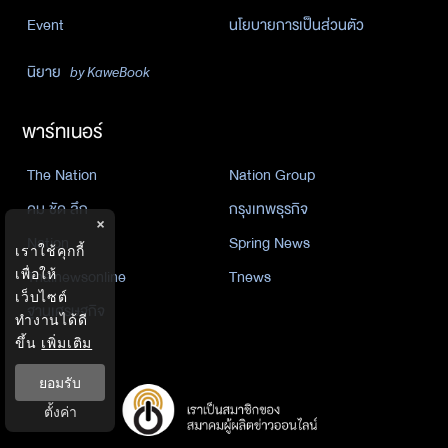
Event
นโยบายการเป็นส่วนตัว
นิยาย
by KaweBook
พาร์ทเนอร์
The Nation
Nation Group
คม ชัด ลึก
กรุงเทพธุรกิจ
×
Nation
Spring News
เราใช้คุกกี้
Thainewsonline
Tnews
เพื่อให้
เว็บไซต์
ฐานเศรษฐกิจ
ทำงานได้ดี
ขึ้น
เพิ่มเติม
ยอมรับ
ตั้งค่า