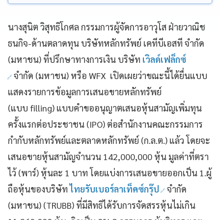
นางสุนิต วิสุทธิโกศล กรรมการผู้จัดการอาวุโส ฝ่ายวาณิช
ธนกิจ-ด้านตลาดทุน บริษัทหลักทรัพย์ เคทีบีเอสที จำกัด
(มหาชน) ที่ปรึกษาทางการเงิน บริษัท
เวิลด์เฟล็กซ์
จำกัด (มหาชน) หรือ WFX
เปิดเผยว่าขณะนี้ได้ยื่นแบบ
แสดงรายการข้อมูลการเสนอขายหลักทรัพย์
(แบบ
filling)
แบบคำขออนุญาตเสนอหุ้นสามัญเพิ่มทุน
ครั้งแรกต่อประชาชน (IPO)
ต่อสำนักงานคณะกรรมการ
กำกับหลักทรัพย์และตลาดหลักทรัพย์ (ก.ล.ต.) แล้ว โดยจะ
เสนอขายหุ้นสามัญจำนวน 142,000,000 หุ้น มูลค่าที่ตรา
ไว้ (พาร์) หุ้นละ 1 บาท โดยแบ่งการเสนอขายออกเป็น 1.ผู้
ถือหุ้นของบริษัท
ไทยรับเบอร์ลาเท็คซ์กรุ๊ป
จำกัด
(มหาชน) (TRUBB)
ที่มีสิทธิได้รับการจัดสรรหุ้นไม่เกิน