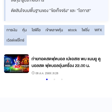
ลงทุน ผู้ประกอบการ
ตัดสินใจบนพื้นฐานของ “ข้อเท็จจริง” และ “โอกาส”
การเงิน
หุ้น
ไอพีโอ
เข้าตลาดหุ้น
stock
ไฟลิ่ง
WFX
เวิลด์เฟล็กซ์
ี
ถ่ายทอดสดฟุตบอล เปแอสเช พบ แมนยู ดู
บอลสด ฟุตบอลอุ่นเครื่อง 22.00 น.
08 ส.ค. 2569 | 8:28