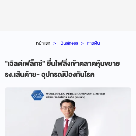
หน้าแรก
Business
การเงิน
"เวิลด์เฟล็กซ์" ยื่นไฟลิ่งเข้าตลาดหุ้นขยาย
รง.เส้นด้าย- อุปกรณ์ป้องกันโรค