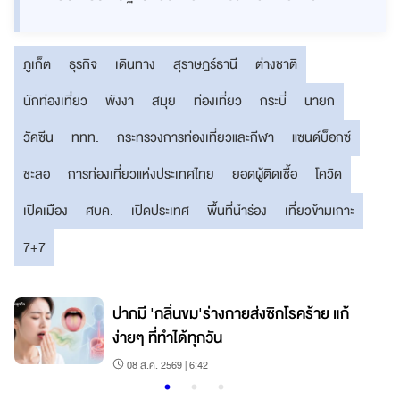
ภูเก็ต
ธุรกิจ
เดินทาง
สุราษฎร์ธานี
ต่างชาติ
นักท่องเที่ยว
พังงา
สมุย
ท่องเที่ยว
กระบี่
นายก
วัคซีน
ททท.
กระทรวงการท่องเที่ยวและกีฬา
แซนด์บ็อกซ์
ชะลอ
การท่องเที่ยวแห่งประเทศไทย
ยอดผู้ติดเชื้อ
โควิด
เปิดเมือง
ศบค.
เปิดประเทศ
พื้นที่นำร่อง
เที่ยวข้ามเกาะ
7+7
ปากมี 'กลิ่นขม'ร่างกายส่งซิกโรคร้าย แก้
ง่ายๆ ที่ทำได้ทุกวัน
08 ส.ค. 2569 | 6:42