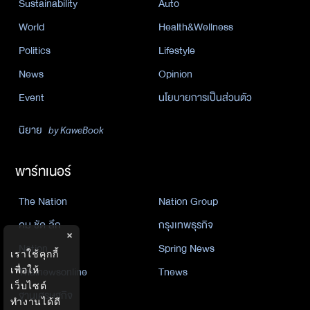
Sustainability
Auto
World
Health&Wellness
Politics
Lifestyle
News
Opinion
Event
นโยบายการเป็นส่วนตัว
นิยาย
by KaweBook
พาร์ทเนอร์
The Nation
Nation Group
คม ชัด ลึก
กรุงเทพธุรกิจ
×
Nation
Spring News
เราใช้คุกกี้
Thainewsonline
Tnews
เพื่อให้
เว็บไซต์
ฐานเศรษฐกิจ
ทำงานได้ดี