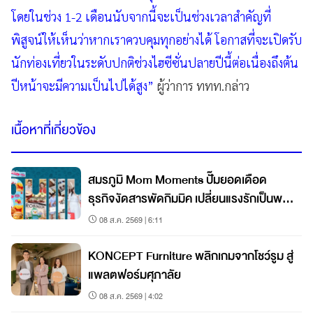
โดยในช่วง 1-2 เดือนนับจากนี้จะเป็นช่วงเวลาสำคัญที่
พิสูจน์ให้เห็นว่าหากเราควบคุมทุกอย่างได้ โอกาสที่จะเปิดรับ
นักท่องเที่ยวในระดับปกติช่วงไฮซีซั่นปลายปีนี้ต่อเนื่องถึงต้น
ปีหน้าจะมีความเป็นไปได้สูง”
ผู้ว่าการ ททท.กล่าว
เนื้อหาที่เกี่ยวข้อง
สมรภูมิ Mom Moments ปั๊มยอดเดือด
ธุรกิจงัดสารพัดกิมมิค เปลี่ยนแรงรักเป็นพลัง
ช้อป!
08 ส.ค. 2569 | 6:11
KONCEPT Furniture พลิกเกมจากโชว์รูม สู่
แพลตฟอร์มศุภาลัย
08 ส.ค. 2569 | 4:02