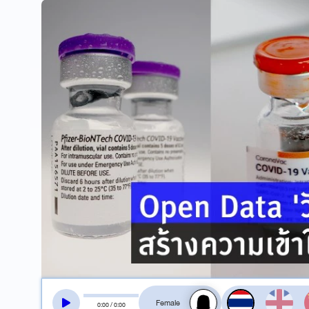
สลับเสียงอ่าน
0
:
00
/
0
:
00