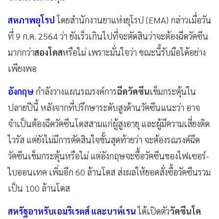
สหภาพยุโรป
โดยสำนักงานยาแห่งยุโรป (EMA) กล่าวเมื่อวัน
ที่ 9 ก.ค. 2564 ว่า ยังเร็วเกินไปที่จะตัดสินว่าจะต้องฉีดวัคซีน
มากกว่า
สองโดส
หรือไม่ เพราะมั่นใจว่า ขณะนี้รับมือได้อย่าง
เพียงพอ
อังกฤษ
กำลังวางแผนรณรงค์การ
ฉีดวัคซีน
เข็มกระตุ้นใน
ปลายปีนี้ หลังจากที่ปรึกษาระดับสูงด้านวัคซีนแนะว่า อาจ
จำเป็นต้องฉีดวัคซีนโดสสามแก่ผู้สูงอายุ และผู้มีความเสี่ยงติด
ไวรัส แต่ยังไม่มีการตัดสินใจขั้นสุดท้ายว่า จะต้องรณรงค์ฉีด
วัคซีนเข็มกระตุ้นหรือไม่ แต่อังกฤษจะซื้อวัคซีนของไฟเซอร์-
ไบออนเทค เพิ่มอีก 60 ล้านโดส
ส่งผลให้ยอดสั่งซื้อวัคซีนรวม
เป็น 100 ล้านโดส
สหรัฐอาหรับเอมริเรตส์ และบาห์เรน
ได้เปิดตัว
วัคซีนโค