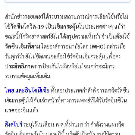
สำนักข่าวรอยเตอร์ได้รวบรวมสถานการณ์การเลือกใช้หรือไม่
ใช้
วัคซีนโควิด-19
เป็น
เข็มกระตุ้น
ในประเทศต่างๆ แม้ว่า
ขณะนี้นักวิทยาศาสตร์ยังไม่ได้สรุปความเห็นว่า จำเป็นต้องใช้
วัคซีนเข็มที่สาม
โดยองค์การอนามัยโลก (
WHO
) กล่าวเมื่อ
วันศุกร์ว่า ยังไม่ชัดเจนจะต้องใช้วัคซีนเข็มกระตุ้น เพื่อคง
ประสิทธิภาพ
การป้องกันไวรัสหรือไม่ จนกว่าจะมีการ
รวบรวมข้อมูลเพิ่มเติม
ไทย และอินโดนีเซีย
ทั้งสองประเทศกำลังพิจารณาฉีดวัคซีน
เข็มกระตุ้นให้กับเจ้าหน้าที่ทางการแพทย์ที่ได้รับวัคซีน
ซิโน
แวค
ของจีนแล้ว
สิงคโปร์
ระบุไว้ในเดือน พ.ค.ที่ผ่านมา ว่า กำลังวางแผนฉีด
วัคซีนเข็มกระตุ้นในปลายปีนี้ หรือต้นปีหน้า กรณีมีความ