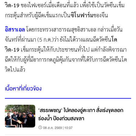
วิด-19
ของไฟเซอร์เมื่อเดือนที่แล้ว เพื่อใช้เป็นวัคซีนเข็ม
กระตุ้นสำหรับผู้ฉีดเข็มแรกเป็น
ซิโนฟาร์ม
ของจีน
อิสราเอล
โดยกระทรวงสาธารณสุขอิสราเอล กล่าวเมื่อวัน
จันทร์ที่ผ่านมา (5 ก.ค.)ว่า ยังไม่ได้วางแผนฉีดวัคซีน
โค
วิด-19
เข็มกระตุ้นให้กับประชาชนทั่วไป แต่กำลังพิจารณา
ฉีดให้กับผู้ที่มีอาการกดภูมิคุ้มกันจากที่ได้รับการฉีดวัคซีนโค
วิดไปแล้ว
เนื้อหาที่เกี่ยวข้อง
'สรรเพชญ' ไปคลองอู่ตะเภา สั่งเร่งขุดลอก
ร่องน้ำ ป้องท่วมสงขลา
08 ส.ค. 2569 | 10:37