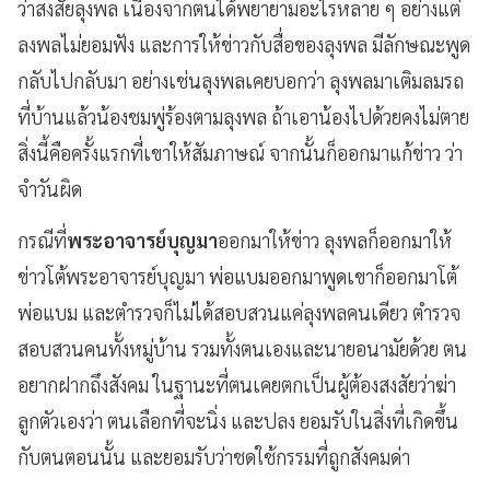
ว่าสงสัยลุงพล เนื่องจากตนได้พยายามอะไรหลาย ๆ อย่างแต่
ลงพลไม่ยอมฟัง และการให้ข่าวกับสื่อของลุงพล มีลักษณะพูด
กลับไปกลับมา อย่างเช่นลุงพลเคยบอกว่า ลุงพลมาเติมลมรถ
ที่บ้านแล้วน้องชมพู่ร้องตามลุงพล ถ้าเอาน้องไปด้วยคงไม่ตาย
สิ่งนี้คือครั้งแรกที่เขาให้สัมภาษณ์ จากนั้นก็ออกมาแก้ข่าว ว่า
จำวันผิด
กรณีที่
พระอาจารย์บุญมา
ออกมาให้ข่าว ลุงพลก็ออกมาให้
ข่าวโต้พระอาจารย์บุญมา พ่อแบมออกมาพูดเขาก็ออกมาโต้
พ่อแบม และตำรวจก็ไม่ได้สอบสวนแค่ลุงพลคนเดียว ตำรวจ
สอบสวนคนทั้งหมู่บ้าน รวมทั้งตนเองและนายอนามัยด้วย ตน
อยากฝากถึงสังคม ในฐานะที่ตนเคยตกเป็นผู้ต้องสงสัยว่าฆ่า
ลูกตัวเองว่า ตนเลือกที่จะนิ่ง และปลง ยอมรับในสิ่งที่เกิดขึ้น
กับตนตอนนั้น และยอมรับว่าชดใช้กรรมที่ถูกสังคมด่า