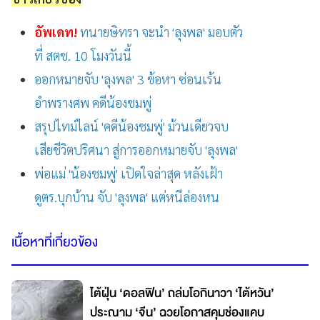
อัพเดท!
ทนายษิทรา จะนำ 'ลุงพล' มอบตัว
ที่ สตช. 10 โมงวันนี้
ออกหมายจับ 'ลุงพล' 3 ข้อหา ซ่อนเร้น
อำพรางศพ คดีน้องชมพู่
สรุปไทม์ไลน์ 'คดีน้องชมพู่' ม้วนเดียวจบ
เสียชีวิตปริศนา สู่การออกหมายจับ 'ลุงพล'
พ่อแม่ 'น้องชมพู่' เปิดใจล่าสุด หลังเฝ้า
ดูตร.บุกบ้าน จับ 'ลุงพล' แต่หนีล่องหน
เนื้อหาที่เกี่ยวข้อง
ไต้ฝุ่น ‘ดอลฟิน’ ถล่มโอกินาวา ‘ไต้หวัน’
ประณาม ‘จีน’ ฉวยโอกาสคุมช่องแคบ