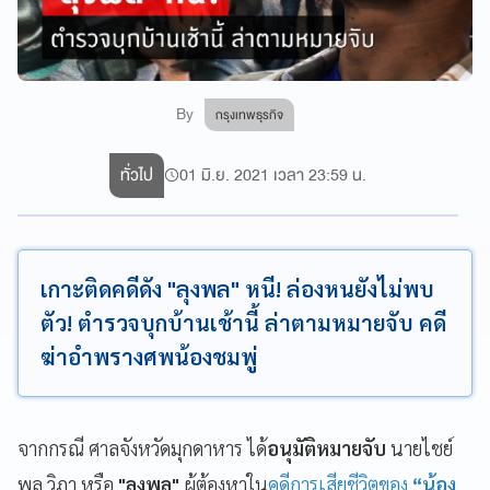
By
กรุงเทพธุรกิจ
ทั่วไป
01 มิ.ย. 2021 เวลา 23:59 น.
เกาะติดคดีดัง "ลุงพล" หนี! ล่องหนยังไม่พบ
ตัว! ตำรวจบุกบ้านเช้านี้ ล่าตามหมายจับ คดี
ฆ่าอำพรางศพน้องชมพู่
จากกรณี
ศาลจังหวัดมุกดาหาร ได้
อนุมัติหมายจับ
นายไชย์
พล วิภา
หรือ
"ลุงพล"
ผู้ต้องหาใน
คดีการเสียชีวิตของ
“น้อง