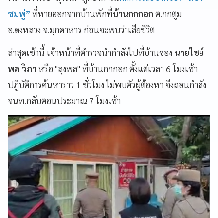
ชมพู่”
ที่หายออกจากบ้านพักที่
บ้านกกกอก
ต.กกตูม
อ.ดงหลวง จ.มุกดาหาร ก่อนจะพบว่าเสียชีวิต
ล่าสุดเช้านี้ เจ้าหน้าที่ตำรวจนำกำลังไปที่บ้านของ
นายไชย์
พล วิภา
หรือ "ลุงพล"
ที่บ้านกกกอก ตั้งแต่เวลา 6 โมงเช้า
ปฎิบัติการค้นหาราว 1 ชั่วโมง ไม่พบตัวผู้ต้องหา จึงถอนกำลัง
จนท.กลับตอนประมาณ 7 โมงเช้า