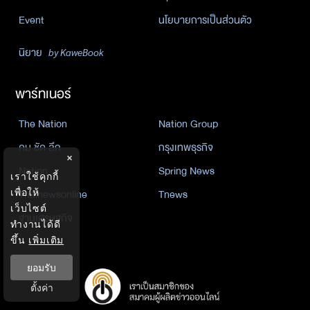
Event
นโยบายการเป็นส่วนตัว
นิยาย
by KaweBook
พาร์ทเนอร์
The Nation
Nation Group
คม ชัด ลึก
กรุงเทพธุรกิจ
×
Nation
Spring News
เราใช้คุกกี้
Thainewsonline
Tnews
เพื่อให้
เว็บไซต์
ฐานเศรษฐกิจ
ทำงานได้ดี
ขึ้น
เพิ่มเติม
ยอมรับ
ตั้งค่า