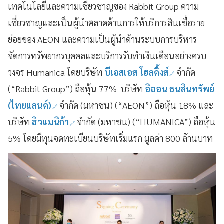
เทคโนโลยีและความเชี่ยวชาญของ Rabbit Group
ความ
เชี่ยวชาญและเป็นผู้นำตลาดด้านการให้บริการสินเชื่อราย
ย่อยของ
AEON
และความเป็นผู้นำด้านระบบการบริหาร
จัดการทรัพยากรบุคคลและบริการรับทำเงินเดือนอย่างครบ
วงจร
Humanica
โดยบริษัท
บีเอสเอส โฮลดิ้งส์
จำกัด
(“
Rabbit Group”)
ถือหุ้น
77%
บริษัท
อิออน ธนสินทรัพย์
(ไทยแลนด์)
จำกัด (มหาชน) (“
AEON”)
ถือหุ้น
18%
และ
บริษัท
ฮิวแมนิก้า
จำกัด (มหาชน) (“
HUMANICA”)
ถือหุ้น
5%
โดยมีทุนจดทะเบียนบริษัทเริ่มแรก มูลค่า
800
ล้านบาท