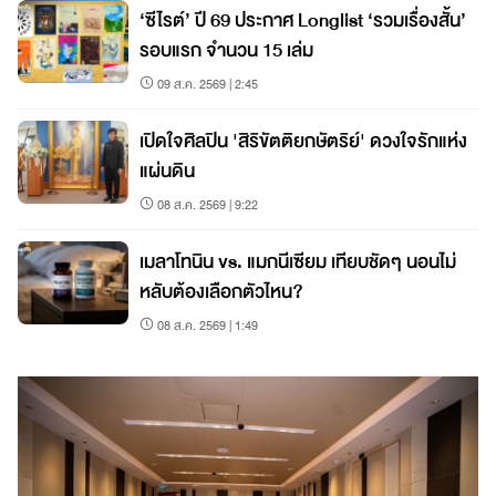
‘ซีไรต์’ ปี 69 ประกาศ Longlist ‘รวมเรื่องสั้น’
รอบแรก จำนวน 15 เล่ม
09 ส.ค. 2569 | 2:45
เปิดใจศิลปิน 'สิริขัตติยกษัตริย์' ดวงใจรักแห่ง
แผ่นดิน
08 ส.ค. 2569 | 9:22
เมลาโทนิน vs. แมกนีเซียม เทียบชัดๆ นอนไม่
หลับต้องเลือกตัวไหน?
08 ส.ค. 2569 | 1:49