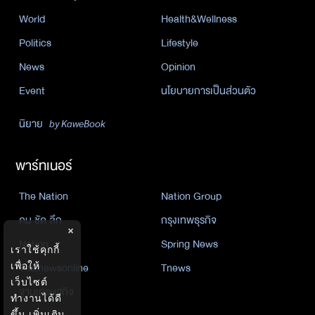
World
Health&Wellness
Politics
Lifestyle
News
Opinion
Event
นโยบายการเป็นส่วนตัว
นิยาย
by KaweBook
พาร์ทเนอร์
The Nation
Nation Group
คม ชัด ลึก
กรุงเทพธุรกิจ
×
Nation
Spring News
เราใช้คุกกี้
Thainewsonline
Tnews
เพื่อให้
เว็บไซต์
ฐานเศรษฐกิจ
ทำงานได้ดี
ขึ้น
เพิ่มเติม