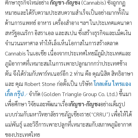
ศึกษาธุรกิจใหม่อย่าง
กัญชา-กัญชง
(Cannabis) ซึ่งถูกกฏ
หมายและได้รับความประสบความสำเร็จเป็นอย่างมากทั้งใน
ด้านการแพทย์ อาหาร เครื่องสำอาง ฯลฯ ในประเทศแคนาดา
สหรัฐอเมริกา อิสราเอล และสเปน ซึ่งสร้างธุรกิจและเม็ดเงิน
จำนวนมหาศาล ทำให้เล็งเห็นโอกาสในการสร้างตลาด
Cannabis ในเอเชีย เนื่องจากประเทศไทยมีภูมิประเทศและ
ภูมิอากาศที่เหมาะสมในการเพาะปลูกมากกว่าประเทศข้าง
ต้น จึงได้ร่วมกับพาร์ทเนอร์อีก 2 ท่าน คือ คุณนิสิต สิทธิอาษา
และ คุณ Robert Stone ก่อตั้งเป็น บริษัท
โกลเด้น ไทรแอง
เกิ้ล กรุ๊ป
จำกัด (Golden Triangle Group Co. Ltd.) ขึ้นมา
เพื่อศึกษา วิจัยและพัฒนาเรื่อง
กัญชา-กัญชง
อย่างเต็มรูป
แบบร่วมกับมหาวิทยาลัยราชภัฏเชียงราย(‘CRRU’) เพื่อให้ได้
แม่พันธุ์ และวิธีการเพาะปลูกที่เหมาะสมกับสภาพภูมิอากาศ
ของประเทศไทย