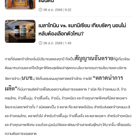
แผ่นดิน
08 ส.ค. 2569 | 9:22
เมลาโทนิน vs. แมกนีเซียม เทียบชัดๆ นอนไม่
หลับต้องเลือกตัวไหน?
08 ส.ค. 2569 | 1:49
สัญญาณอันตราย
การที่ส่งออกข้าวไทยเริ่มมีปริมาณลดลงทุกปี ถือเป็น
ที่ผู้เกี่ยวข้อง
ต้องมาทบทวนและแก้ไขปัญหาให้ตรงจุดโดยล่าสุดคณะนโยบายกรรมการนโยบายและบริหาร
นบข.
“ตลาดนำการ
จัดการข้าว (
) ได้เห็นชอบแผนยุทธศาสตร์ข้าวไทย ภายใต้
ผลิต”
ที่เน้นการผลิตข้าวเพื่อสนองความต้องการของตลาด 7 ชนิด คือ ข้าวหอมมะลิ, ข้าว
หอมไทย, ข้าวพื้นนุ่ม, ข้าวพื้นแข็ง, ข้าวนึ่ง, ข้าวเหนียว และข้าวคุณภาพพิเศษที่มีตลาดเฉพาะ
โดยจะแบ่งตลาดข้าวทั้ง 7 ชนิดออกเป็น 3 ตลาด คือ ตลาดพรีเมียม สำหรับส่งออกข้าวหอมมะลิ
และข้าวหอมไทย, ตลาดทั่วไป สำหรับข้าวพื้นนุ่ม ข้าวพื้นแข็ง และตลาดเฉพาะ สำหรับข้าวเหนียว
และข้าวคุณภาพพิเศษ รวมถึงจะมุ่งเน้นวิจัยและพัฒนาข้าวสายพันธุ์ใหม่ๆ ให้มากขึ้น เพื่อรองรับ
ความต้องการของตลาด