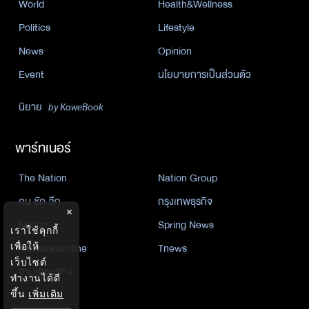
World
Health&Wellness
Politics
Lifestyle
News
Opinion
Event
นโยบายการเป็นส่วนตัว
นิยาย
by KaweBook
พาร์ทเนอร์
The Nation
Nation Group
คม ชัด ลึก
กรุงเทพธุรกิจ
×
Nation
Spring News
เราใช้คุกกี้
เพื่อให้
Thainewsonline
Tnews
เว็บไซต์
ฐานเศรษฐกิจ
ทำงานได้ดี
ขึ้น
เพิ่มเติม