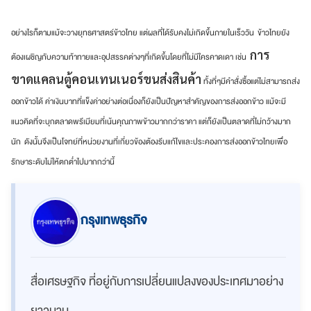
อย่างไรก็ตามแม้จะวางยุทธศาสตร์ข้าวไทย แต่ผลที่ได้รับคงไม่เกิดขึ้นภายในเร็ววัน ข้าวไทยยัง
การ
ต้องเผชิญกับความท้าทายและอุปสรรคต่างๆที่เกิดขึ้นโดยที่ไม่มีใครคาดเดา เช่น
ขาดแคลนตู้คอนเทนเนอร์ขนส่งสินค้า
ทั้งที่ๆมีคำสั่งซื้อแต่ไม่สามารถส่ง
ออกข้าวได้ ค่าเงินบาทที่แข็งค่าอย่างต่อเนื่องก็ยังเป็นปัญหาสำคัญของการส่งออกข้าว แม้จะมี
แนวคิดที่จะบุกตลาดพรีเมียมที่เน้นคุณภาพข้าวมากกว่าราคา แต่ก็ยังเป็นตลาดที่ไม่กว้างมาก
นัก ดังนั้นจึงเป็นโจทย์ที่หน่วยงานที่เกี่ยวข้องต้องรีบแก้ไขและประคองการส่งออกข้าวไทยเพื่อ
รักษาระดับไม่ให้ตกต่ำไปมากกว่านี้
กรุงเทพธุรกิจ
สื่อเศรษฐกิจ ที่อยู่กับการเปลี่ยนแปลงของประเทศมาอย่าง
ยาวนาน