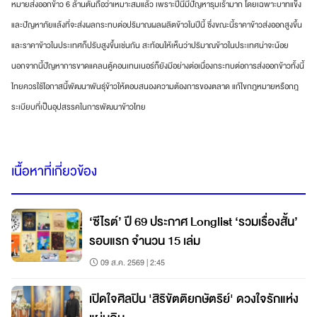
หมายส่งออกข้าว 6 ล้านตันถือว่าเหมาะสมแล้ว เพราะปีนี้มีปัญหารุมเร้ามาก โดยเฉพาะบาทแข็ง
และปัญหาภัยแล้งที่จะส่งผลกระทบต่อปริมาณผลผลิตข้าวในปีนี้ ซึ่งขณะนี้ราคาข้าวส่งออกสูงขึ้น
และราคาข้าวในประเทศก็ปรับสูงขึ้นเช่นกัน สะท้อนให้เห็นว่าปริมาณข้าวในประเทศน่าจะน้อย
นอกจากนี้ปัญหาการขาดแคลนตู้คอนเทนเนอร์ก็ยังมีอย่างต่อเนื่องกระทบต่อการส่งออกข้าวทั้งนี้
ไทยควรใช้โอกาสนี้พัฒนาพันธุ์ข้าวให้ตอบสนองความต้องการของตลาด แก้ไขกฎหมายหรือกฎ
ระเบียบที่เป็นอุปสรรคในการพัฒนาข้าวไทย
เนื้อหาที่เกี่ยวข้อง
‘ซีไรต์’ ปี 69 ประกาศ Longlist ‘รวมเรื่องสั้น’
รอบแรก จำนวน 15 เล่ม
09 ส.ค. 2569 | 2:45
เปิดใจศิลปิน 'สิริขัตติยกษัตริย์' ดวงใจรักแห่ง