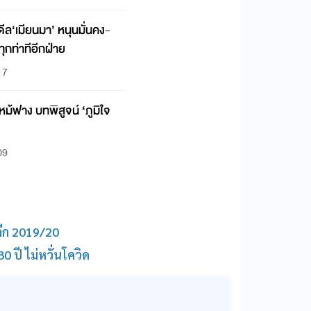
ีล‘เมียนมา’ หนุนมั่นคง-
ุกท่าทีอีกฝ่าย
17
หม้ฟาง บทพิสูจน์ ‘ภูมิใจ
09
์ลีก 2019/20
 ปี ไม่หวั่นโควิด