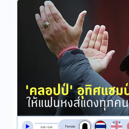
สลับเสียงอ่าน
0
:
00
/
0
:
00