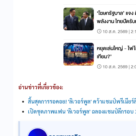
‘โฆษกรัฐบาล’ แจง ด
พลังงาน ไทยปัดรับท
10 ส.ค. 2569 | 2:
หยุดเล่นใหญ่ - ไฟไ
เทียม?’
10 ส.ค. 2569 | 2:
อ่านข่าวที่เกี่ยวข้อง:
สิ้นสุดการรอคอย! 'ลิเวอร์พูล' คว้าแชมป์พรีเมียร
เปิดชุดภาพแฟน 'ลิเวอร์พูล' ฉลองแชมป์ลีกรอบ 30