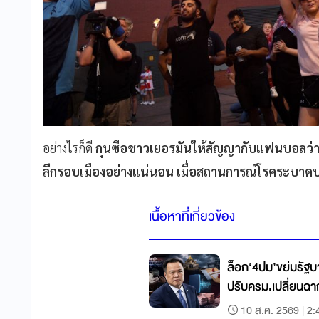
อย่างไรก็ดี
กุนซือชาวเยอรมันให้สัญญากับแฟนบอลว่า ล
ลีกรอบเมืองอย่างแน่นอน เมื่อสถานการณ์โรคระบาด
เนื้อหาที่เกี่ยวข้อง
ล็อก‘4ปม’ขย่มรัฐบา
ปรับครม.เปลี่ยนฉา
10 ส.ค. 2569 | 2: