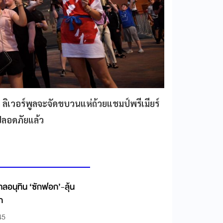
ิเวอร์พูลจะจัดขบวนแห่ถ้วยแชมป์พรีเมียร์
ปลอดภัยแล้ว
ลอนุทิน ‘ซักฟอก’-ลุ้น
ก
45