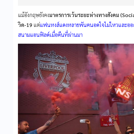
แม้อังกฤษยังคง
มาตรการเว้นระยะห่างทางสังคม (Socia
วิด-19
แต่
แฟนหงส์แดงหลายพันคนอดใจไม่ไหวและออกม
สนามแอนฟิลด์เมื่อคืนที่ผ่านมา