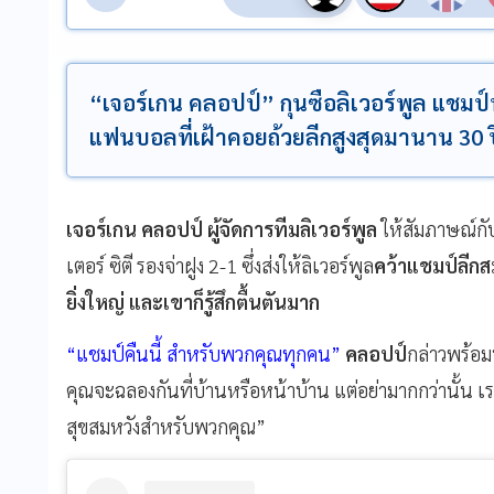
“เจอร์เกน คลอปป์” กุนซือลิเวอร์พูล แชมป์พ
แฟนบอลที่เฝ้าคอยถ้วยลีกสูงสุดมานาน 30 ป
เจอร์เกน คลอปป์ ผู้จัดการทีมลิเวอร์พูล
ให้สัมภาษณ์กั
เตอร์ ซิตี รองจ่าฝูง 2-1 ซึ่งส่งให้ลิเวอร์พูล
คว้าแชมป์ลีกส
ยิ่งใหญ่ และเขาก็รู้สึกตื้นตันมาก
“แชมป์คืนนี้ สำหรับพวกคุณทุกคน”
คลอปป์
กล่าวพร้อม
คุณจะฉลองกันที่บ้านหรือหน้าบ้าน แต่อย่ามากกว่านั้น เ
สุขสมหวังสำหรับพวกคุณ”