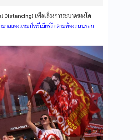
l Distancing)
เพื่อเลี่ยงการระบาดของ
โค
าฉลองแชมป์พรีเมียร์ลีกตามท้องถนนรอบ