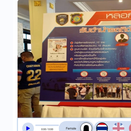
สลับเสียงอ่าน
0
:
00
/
0
:
00