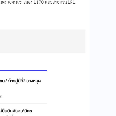
งานตรวจคนเข้าเมือง 1178 และสายด่วน191
น.' ก้าวสู่ปีที่3 วางหมุด
01
ม่ยืนยันตัวตน'บัตร