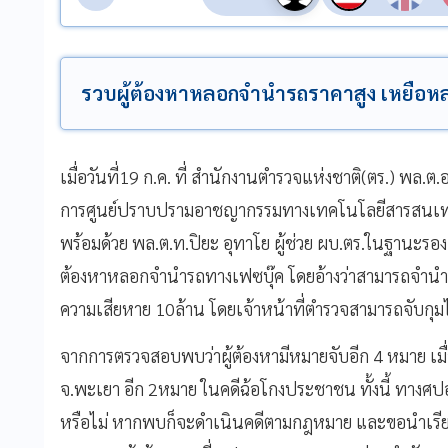
รวบผู้ต้องหาหลอกจำนำรถราคาสูง เหยือหลง
เมื่อวันที่19 ก.ค. ที่ สำนักงานตำรวจแห่งชาติ(ตร.) พล.ต
การศูนย์ปราบปรามอาชญากรรมทางเทคโนโลยีสารสนเทศ
พร้อมด้วย พล.ต.ท.ปิยะ อุทาโย ผู้ช่วย ผบ.ตร.ในฐานะรอง ผ
ต้องหาหลอกจำนำรถทางเฟซบุ๊ค โดยอ้างว่าสามารถจำนำรถให
ความเสียหาย 10ล้าน โดยเจ้าหน้าที่ตำรวจสามารถจับกุมได
จากการตรวจสอบพบว่าผู้ต้องหามีหมายจับอีก 4 หมาย เมื่อ
จ.พะเยา อีก 2หมาย ในคดีฉ้อโกงประชาชน ทั้งนี้ ทางศปอส.
หรือไม่ หากพบก็จะดำเนินคดีตามกฎหมาย และขอนำเร