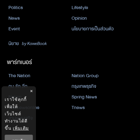
Politics
Lifestyle
News
Opinion
Event
นโยบายการเป็นส่วนตัว
นิยาย
by KaweBook
พาร์ทเนอร์
The Nation
Nation Group
คม ชัด ลึก
กรุงเทพธุรกิจ
×
Nation
Spring News
เราใช้คุกกี้
Thainewsonline
Tnews
เพื่อให้
เว็บไซต์
ฐานเศรษฐกิจ
ทำงานได้ดี
ขึ้น
เพิ่มเติม