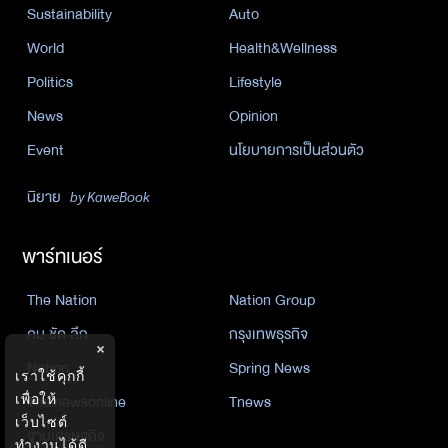
Sustainability
Auto
World
Health&Wellness
Politics
Lifestyle
News
Opinion
Event
นโยบายการเป็นส่วนตัว
นิยาย
by KaweBook
พาร์ทเนอร์
The Nation
Nation Group
คม ชัด ลึก
กรุงเทพธุรกิจ
×
Nation
Spring News
เราใช้คุกกี้
เพื่อให้
Thainewsonline
Tnews
เว็บไซต์
ฐานเศรษฐกิจ
ทำงานได้ดี