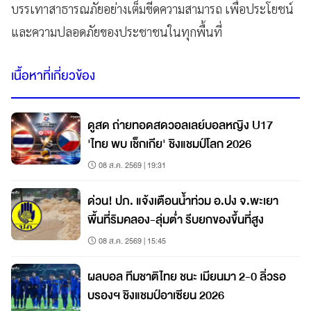
บรรเทาสาธารณภัยอย่างเต็มขีดความสามารถ เพื่อประโยชน์
และความปลอดภัยของประชาชนในทุกพื้นที่
เนื้อหาที่เกี่ยวข้อง
ดูสด ถ่ายทอดสดวอลเลย์บอลหญิง U17
'ไทย พบ เช็กเกีย' ชิงแชมป์โลก 2026
08 ส.ค. 2569 | 19:31
ด่วน! ปภ. แจ้งเตือนน้ำท่วม อ.ปง จ.พะเยา
พื้นที่ริมคลอง-ลุ่มต่ำ รีบยกของขึ้นที่สูง
08 ส.ค. 2569 | 15:45
ผลบอล ทีมชาติไทย ชนะ เมียนมา 2-0 ลิ่วรอ
บรองฯ ชิงแชมป์อาเซียน 2026