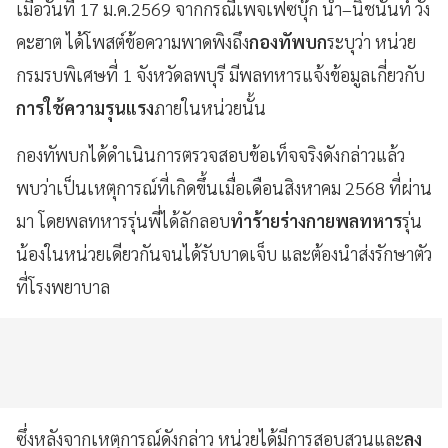
เมื่อวันที่ 17 ม.ค.2569 จากกรณีเพจเฟซบุ๊ก น้ำ–นิชนันท์ วัง
คะฮาต ได้โพสต์ข้อความพาดพิงถึง
กองทัพบก
ระบุว่า หน่วย
กรมรบพิเศษที่ 1 จังหวัดลพบุรี มีพลทหารแจ้งข้อมูลเกี่ยวกับ
การใช้ความรุนแรง
ภายในหน่วยนั้น
กองทัพบกได้ดำเนินการตรวจสอบข้อเท็จจริงดังกล่าวแล้ว
พบว่าเป็นเหตุการณ์ที่เกิดขึ้นเมื่อเดือนสิงหาคม 2568 ที่ผ่าน
มา โดยพลทหารรุ่นพี่ได้ลักลอบ
ทำร้ายร่างกายพลทหาร
รุ่น
น้องในหน่วยเดียวกันจนได้รับบาดเจ็บ และต้องนำส่งรักษาตัว
ที่โรงพยาบาล
ซึ่งหลังจากเหตุการณ์ดังกล่าว หน่วยได้มีการสอบสวนและ
ลง