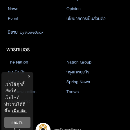
News
Opinion
Event
นโยบายการเป็นส่วนตัว
นิยาย
by KaweBook
พาร์ทเนอร์
The Nation
Nation Group
คม ชัด ลึก
กรุงเทพธุรกิจ
×
Nation
Spring News
เราใช้คุกกี้
เพื่อให้
Thainewsonline
Tnews
เว็บไซต์
ฐานเศรษฐกิจ
ทำงานได้ดี
ขึ้น
เพิ่มเติม
ยอมรับ