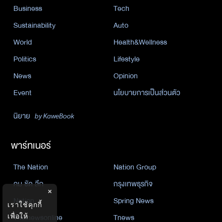
Business
Tech
Sustainability
Auto
World
Health&Wellness
Politics
Lifestyle
News
Opinion
Event
นโยบายการเป็นส่วนตัว
นิยาย
by KaweBook
พาร์ทเนอร์
The Nation
Nation Group
คม ชัด ลึก
กรุงเทพธุรกิจ
×
Nation
Spring News
เราใช้คุกกี้
เพื่อให้
Thainewsonline
Tnews