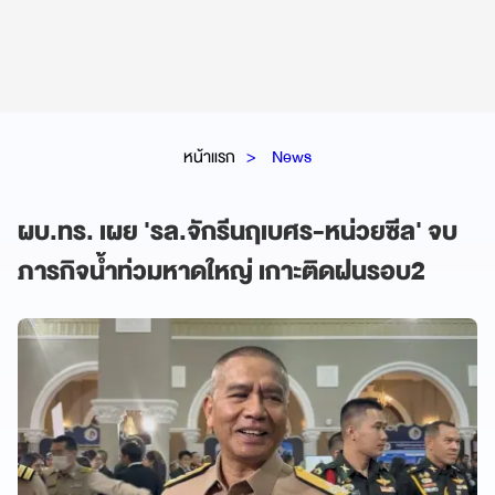
หน้าแรก
News
ผบ.ทร. เผย 'รล.จักรีนฤเบศร-หน่วยซีล' จบ
ภารกิจน้ำท่วมหาดใหญ่ เกาะติดฝนรอบ2