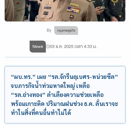
By
กรุงเทพธุรกิจ
News
03 ธ.ค. 2025 เวลา 4:33 น.
“ผบ.ทร.” เผย “รล.จักรีนฤเบศร-หน่วยซีล”
จบภารกิจน้ำท่วมหาดใหญ่ เหลือ
“รล.อ่างทอง” ลำเลียงความช่วยเหลือ
พร้อมเกาะติด ปริมาณฝนช่วง ธ.ค. ลั่นเราจะ
ทำในสิ่งที่คนอื่นทำไม่ได้