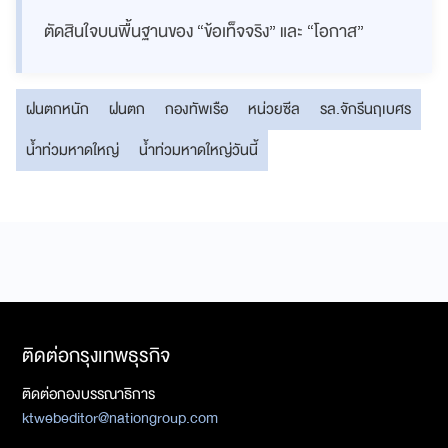
ตัดสินใจบนพื้นฐานของ “ข้อเท็จจริง” และ “โอกาส”
ฝนตกหนัก
ฝนตก
กองทัพเรือ
หน่วยซีล
รล.จักรีนฤเบศร
น้ำท่วมหาดใหญ่
น้ำท่วมหาดใหญ่วันนี้
ติดต่อกรุงเทพธุรกิจ
ติดต่อกองบรรณาธิการ
ktwebeditor@nationgroup.com