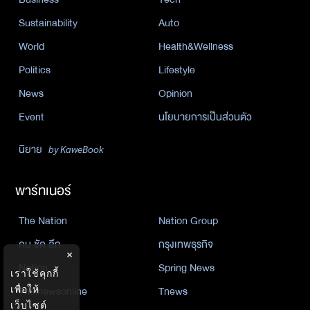
Sustainability
Auto
World
Health&Wellness
Politics
Lifestyle
News
Opinion
Event
นโยบายการเป็นส่วนตัว
นิยาย
by KaweBook
พาร์ทเนอร์
The Nation
Nation Group
คม ชัด ลึก
กรุงเทพธุรกิจ
×
Nation
Spring News
เราใช้คุกกี้
เพื่อให้
Thainewsonline
Tnews
เว็บไซต์