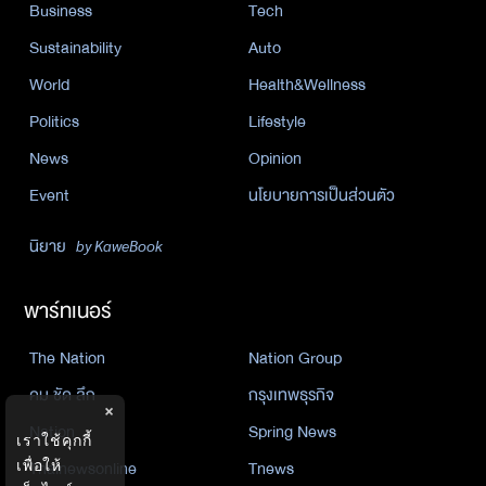
Business
Tech
Sustainability
Auto
World
Health&Wellness
Politics
Lifestyle
News
Opinion
Event
นโยบายการเป็นส่วนตัว
นิยาย
by KaweBook
พาร์ทเนอร์
The Nation
Nation Group
คม ชัด ลึก
กรุงเทพธุรกิจ
×
Nation
Spring News
เราใช้คุกกี้
เพื่อให้
Thainewsonline
Tnews