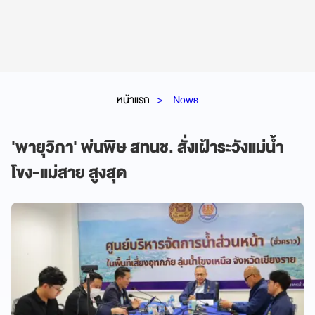
หน้าแรก
News
'พายุวิภา' พ่นพิษ สทนช. สั่งเฝ้าระวังแม่น้ำ
โขง-แม่สาย สูงสุด