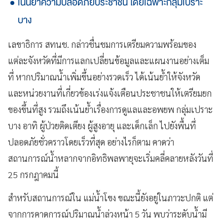
เน้นย้ำความปลอดภัยประชาชน โดยเฉพาะกลุ่มเปราะ
บาง
เลขาธิการ สทนช. กล่าวชื่นชมการเตรียมความพร้อมของ
แต่ละจังหวัดที่มีการแลกเปลี่ยนข้อมูลและแผนงานอย่างเต็ม
ที่ หากปริมาณน้ำเพิ่มขึ้นอย่างรวดเร็ว ได้เน้นย้ำให้จังหวัด
และหน่วยงานที่เกี่ยวข้องเร่งแจ้งเตือนประชาชนให้เตรียมยก
ของขึ้นที่สูง รวมถึงเน้นย้ำเรื่องการดูแลและอพยพ กลุ่มเปราะ
บาง อาทิ ผู้ป่วยติดเตียง ผู้สูงอายุ และเด็กเล็ก ไปยังพื้นที่
ปลอดภัยชั่วคราวโดยเร็วที่สุด อย่างไรก็ตาม คาดว่า
สถานการณ์น้ำหลากจากอิทธิพลพายุจะเริ่มคลี่คลายหลังวันที่
25 กรกฎาคมนี้
สำหรับสถานการณ์ใน แม่น้ำโขง ขณะนี้ยังอยู่ในภาวะปกติ แต่
จากการคาดการณ์ปริมาณน้ำล่วงหน้า 5 วัน พบว่าระดับน้ำมี