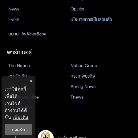
News
Opinion
Event
นโยบายการเป็นส่วนตัว
นิยาย
by KaweBook
พาร์ทเนอร์
The Nation
Nation Group
คม ชัด ลึก
กรุงเทพธุรกิจ
×
Nation
Spring News
เราใช้คุกกี้
Thainewsonline
Tnews
เพื่อให้
เว็บไซต์
ฐานเศรษฐกิจ
ทำงานได้ดี
ขึ้น
เพิ่มเติม
ยอมรับ