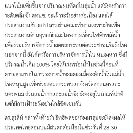
แนวโน้มเพิ่มขึ้นจากปริมาณฝนที่ตกในลุ่มน้ำ แต่ยังคงต่ำกว่า
ระดับตลิ่ง ซึ่ง สทนช. จะเฝ้าระวังอย่างต่อเนื่อง และได้
ประสานงานกับ สปป.ลาว ผ่านคณะทำงานเฉพาะกิจเพื่อ
ประสานงานด้านอุทกภัยและโครงการเขื่อนไฟฟ้าพลังน้ำ
เพื่อร่วมบริหารจัดการน้ำลดผลกระทบต่อประชาชนริมฝั่งโขง
นอกจากนี้ ยังได้หารือการบริหารจัดการน้ำใน หนองหาร ซึ่งมี
ปริมาณน้ำเกิน 100% โดยให้เร่งพร่องน้ำในช่วงนี้ก่อนที่
ความสามารถในการระบายน้ำจะลดลงเมื่อระดับน้ำในแม่น้ำ
โขงหนุนสูง เพื่อช่วยลดผลกระทบแก่จังหวัดสกลนครและ
นครพนม ส่วนแม่น้ำกกและแม่น้ำอิง ยังคงอยู่ในเกณฑ์ปกติ
แต่ก็มีการเฝ้าระวังอย่างใกล้ชิดเช่นกัน
ดร.สุรสีห์ กล่าวทิ้งท้ายว่า อิทธิพลของร่องมรสุมจะยังส่งผลให้
ประเทศไทยตอนบนมีฝนตกต่อเนื่องในช่วงวันที่ 28-30