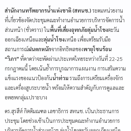
สำนักงานทรัพยากรน้ำแห่งชาติ (สทนช.)
ระดมหน่วยงาน
ที่เกี่ยวข้องจัดประชุมคณะทำงานอำนวยการบริหารจัดการน้ำ
ส่วนหน้า (ชั่วคราว) ใน
พื้นที่เสี่ยงอุทกภัยลุ่มน้ำโขง
ตะวัน
ออกเฉียงเหนือและ
ลุ่มน้ำโขง
เหนือ เพื่อเตรียมรับมือ
สถานการณ์
ฝนตกหนัก
จากอิทธิพลของ
พายุโซนร้อน
“วิภา”
ที่คาดว่าจะพัดผ่านประเทศไทยระหว่างวันที่ 22-25
กรกฎาคมนี้ โดยเน้นย้ำการบูรณาการแผนงาน การเสริมความ
แข็งแรงของแนวป้องกัน
น้ำท่วม
รวมถึงการเตรียมเครื่องจักร
และเครื่องสูบระบายน้ำ พร้อมให้ความสำคัญกับการดูแลและ
อพยพกลุ่มเปราะบาง
ดร.สุรสีห์ กิตติมณฑล เลขาธิการ สทนช. เป็นประธานการ
ประชุม โดยช่วงเช้าเป็นการประชุมคณะทำงานอำนวยการ
บริหารจัดการน้ำส่วนหน้าฯ ลุ่มน้ำโขงตะวันออกเฉียงเหนือ