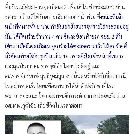
ที่บริเวณใต้สะพานจุดเกิดเหตุ เพื่อนำไปช่วยซ่อมแซมบ้าน
ของชาวบ้านที่ได้รับความเสียหายจากน้ำท่วม ซึ่
งขณะที่เจ้า
หน้าที่ทหารทั้ง 8 นาย กำลังแยกย้ายบรรจุทรายใส่กระสอบอยู่
นั้น ได้มีคนร้ายจำนวน 4 คน ขี่และซ้อนท้ายรถ จยย. 2 คัน
เข้ามาเมื่อถึงจุดเกิดเหตุคนร้ายได้ชะลอความเร็ว ให้คนร้ายที่
นั่งซ้อนท้ายใช้อาวุธปืน เอ็ม.16 กราดยิงใส่เจ้าหน้าที่ทหาร
กระสุนปืนถูก อส.ทพ.วุฒิชัย ไทยประดิษฐ์ และ
อส.ทพ.จักรพงษ์ ฤทธิรุตม์กูล จากนั้นคนร้ายได้รีบขี่หลบหนี
ไปอย่างรวดเร็ว โดยเพื่อนทหารได้นำตัวส่งรักษาที่โรง
พยาบาลจะแนะ โดย อส.ทพ.จักรพงษ์ อาการปลอดภัย ส่วน
อส.ทพ.วุฒิชัย
เสียชีวิต
ในเวลาต่อมา