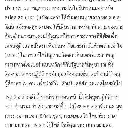
ปราบปรามอาชญากรรมทางเทคโนโลยีสารสนเทศ หรือ
ศปอส.ตร. ( PCT) เปิดเผยว่า ​ได้รับมอบหมายจาก พล.ต.อ.สุ
วัฒน์ แจ้งยอดสุข ผบ.ตร. ให้เดินทางมาพร้อมกับคณะของนาย
ชัยวุฒิ ธนาคมานุสรณ์ รัฐมนตรีว่าการ
กระทรวงดิจิทัลเพื่อ
เศรษฐกิจและสังคม
เพื่อร่วมหารือและทำบันทึกความเข้าใจ
(MOU) ในการแก้ไขปัญหาแก๊งคอลเซ็นเตอร์และอาชญา
กรรมาทางไซเบอร์ แบบทวิภาคีกับรัฐบาลกัมพูชา รวมทั้ง
ติดตามผลการปฏิบัติการจับกุมแก๊งคอลเซ็นเตอร์ 4 แก๊งใหญ่
ผู้ต้องหา 74 คน เพื่อนำตัวไปดำเนินคดียังประเทศไทยต่อไป
พล.ต.อ.ดำรงศักดิ์ ฯ กล่าวว่า ก่อนหน้านี้ได้ส่งชุดปฏิบัติการ
PCT จำนวนกว่า 20 นาย ชุดที่ 1 นำโดย พล.ต.ต.พันธนะ นุช
นารถ รอง ผบช.ภ.8/หน.ชุดฯ, พล.ต.ต.ธนิต ไทยวัชรามาศ
ผบก.สส.สตม., พ.ต.อ.รัฐโชติ โชติคุณ รอง ผบก.สส.สตม.,