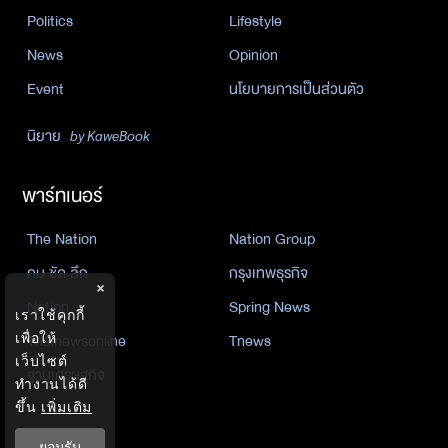
Politics
Lifestyle
News
Opinion
Event
นโยบายการเป็นส่วนตัว
นิยาย
by KaweBook
พาร์ทเนอร์
The Nation
Nation Group
คม ชัด ลึก
กรุงเทพธุรกิจ
×
Nation
Spring News
เราใช้คุกกี้
Thainewsonline
Tnews
เพื่อให้
เว็บไซต์
ฐานเศรษฐกิจ
ทำงานได้ดี
ขึ้น
เพิ่มเติม
ยอมรับ