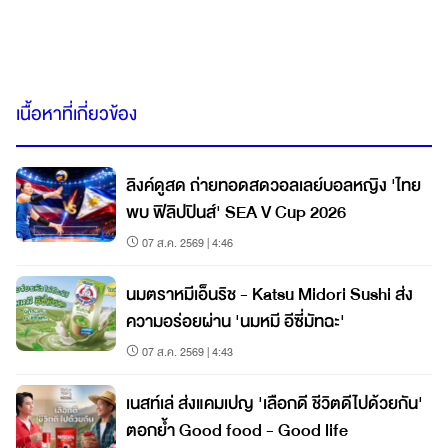
เนื้อหาที่เกี่ยวข้อง
ลิงค์ดูสด ถ่ายทอดสดวอลเลย์บอลหญิง 'ไทย
พบ ฟิลิปปินส์' SEA V Cup 2026
07 ส.ค. 2569 | 4:46
นมตราหมีเอ็นริช - Katsu Midori Sushi ส่ง
ความอร่อยผ่าน 'นมหมี อีซี่มัทฉะ'
07 ส.ค. 2569 | 4:43
เนสท์เล่ ส่งแคมเปญ 'เลือกดี ชีวิตดีไปด้วยกัน'
ตอกย้ำ Good food - Good life