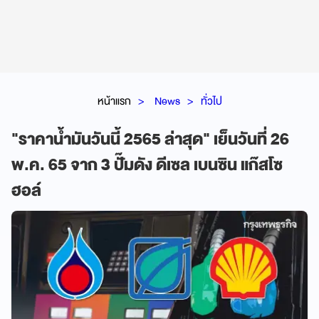
หน้าแรก
News
ทั่วไป
"ราคาน้ำมันวันนี้ 2565 ล่าสุด" เย็นวันที่ 26
พ.ค. 65 จาก 3 ปั๊มดัง ดีเซล เบนซิน แก๊สโซ
ฮอล์