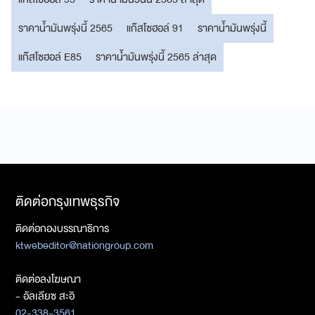
ราคาน้ำมันพรุ่งนี้ 2565
แก๊สโซฮอล์ 91
ราคาน้ำมันพรุ่งนี้
แก๊สโซฮอล์ E85
ราคาน้ำมันพรุ่งนี้ 2565 ล่าสุด
ติดต่อกรุงเทพธุรกิจ
ติดต่อกองบรรณาธิการ
ktwebeditor@nationgroup.com
ติดต่อลงโฆษณา
- อัลเลียซ สะอิ
02-338-3561