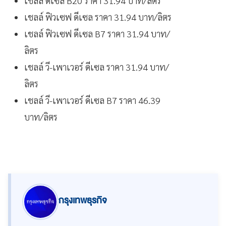
เชลล์ ดีเซล B20 ราคา 31.94 บาท/ลิตร
เชลล์ ฟิวเซฟ ดีเซล ราคา 31.94 บาท/ลิตร
เชลล์ ฟิวเซฟ ดีเซล B7 ราคา 31.94 บาท/
ลิตร
เชลล์ วี-เพาเวอร์ ดีเซล ราคา 31.94 บาท/
ลิตร
เชลล์ วี-เพาเวอร์ ดีเซล B7 ราคา 46.39
บาท/ลิตร
กรุงเทพธุรกิจ