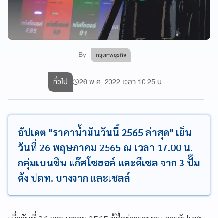
By
กรุงเทพธุรกิจ
ทั่วไป
26 พ.ค. 2022 เวลา 10:25 น.
อัปเดต "ราคาน้ำมันวันนี้ 2565 ล่าสุด" เย็น
วันที่ 26 พฤษภาคม 2565 ณ เวลา 17.00 น.
กลุ่มเบนซิน แก๊สโซฮอล์ และดีเซล จาก 3 ปั๊ม
ดัง ปตท. บางจาก และเชลล์