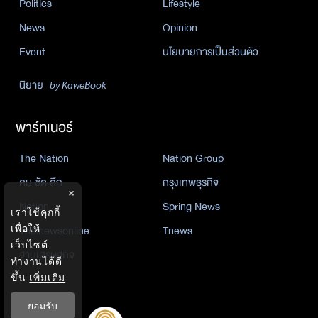
Politics
Lifestyle
News
Opinion
Event
นโยบายการเป็นส่วนตัว
นิยาย
by KaweBook
พาร์ทเนอร์
The Nation
Nation Group
คม ชัด ลึก
กรุงเทพธุรกิจ
×
Nation
Spring News
เราใช้คุกกี้
เพื่อให้
Thainewsonline
Tnews
เว็บไซต์
ฐานเศรษฐกิจ
ทำงานได้ดี
ขึ้น
เพิ่มเติม
ยอมรับ