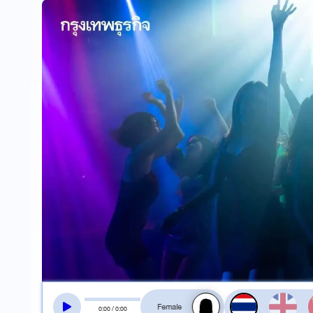
สลับเสียงอ่าน
0
:
00
/
0
:
00