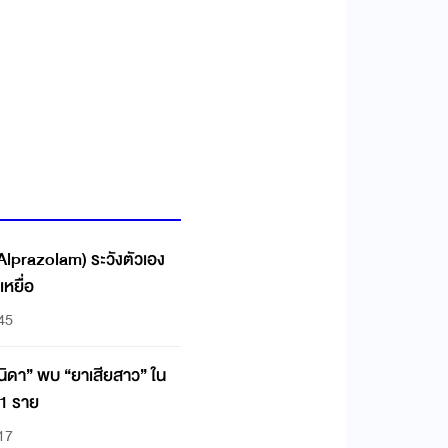
 (Alprazolam) ระวังตัวเอง
เหยื่อ
:45
 นิดา” พบ “ยาเสียสาว” ใน
1 ราย
:17