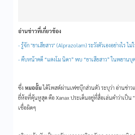
อ่านข่าวที่เกี่ยวข้อง
- รู้จัก "ยาเสียสาว" (Alprazolam) ระวังตัวเองอย่างไร ไม่
- คืบหน้าคดี “แตงโม นิดา” พบ “ยาเสียสาว” ในพยานบุ
ซึ่ง
หมออั้ม
ได้โพสต์ผ่านเฟซบุ๊กส่วนตัว ระบุว่า อ่านข่าวแล
ยี่ห้อที่คุ้นหูสุด คือ Xanax ประเด็นอยู่ที่สื่อเล่นคำว่าเป็น "
เชื่อผิดๆ