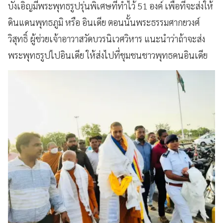
บังเอิญมีพระพุทธรูปรุ่นพิเศษที่ทำไว้ 51 องค์ เพื่อที่จะส่งให้
ดินแดนพุทธภูมิ หรือ อินเดีย ตอนนั้นพระธรรมศากยวงศ์
วิสุทธิ์ ผู้ช่วยเจ้าอาวาสวัดบวรนิเวศวิหาร แนะนำว่าถ้าจะส่ง
พระพุทธรูปไปอินเดีย ให้ส่งไปที่ชุมชนชาวพุทธคนอินเดีย