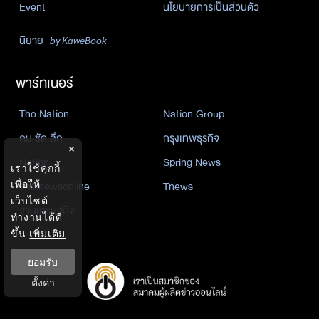
Event
นโยบายการเป็นส่วนตัว
นิยาย
by KaweBook
พาร์ทเนอร์
The Nation
Nation Group
คม ชัด ลึก
กรุงเทพธุรกิจ
×
Nation
Spring News
เราใช้คุกกี้
เพื่อให้
Thainewsonline
Tnews
เว็บไซต์
ฐานเศรษฐกิจ
ทำงานได้ดี
ขึ้น
เพิ่มเติม
ยอมรับ
ตั้งค่า