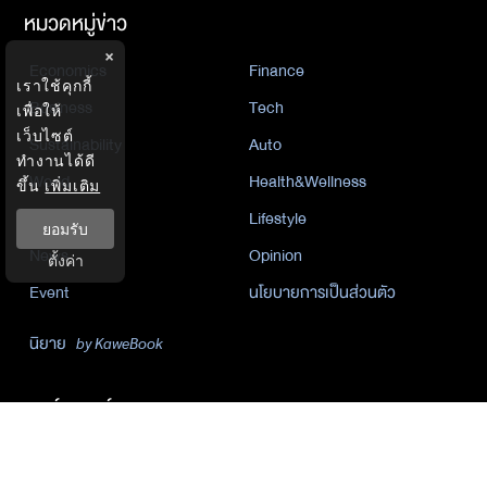
หมวดหมู่ข่าว
×
Economics
Finance
เราใช้คุกกี้
Business
Tech
เพื่อให้
เว็บไซต์
Sustainability
Auto
ทำงานได้ดี
World
Health&Wellness
ขึ้น
เพิ่มเติม
Politics
Lifestyle
ยอมรับ
News
Opinion
ตั้งค่า
Event
นโยบายการเป็นส่วนตัว
นิยาย
by KaweBook
พาร์ทเนอร์
The Nation
Nation Group